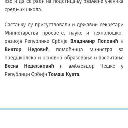
као и да се ради на подстицању размене ученика
средњих школа.
Састанку су присуствовали и државни секретари
Министарства просвете, науке и технолошког
развоја Републике Србије
Владимир Поповић
и
Виктор Недовић
, помоћница министра за
предшколско и основно образовање и васпитање
Весна Недељковић
и амбасадор Чешке у
Републици Србији
Томаш Кухта
.