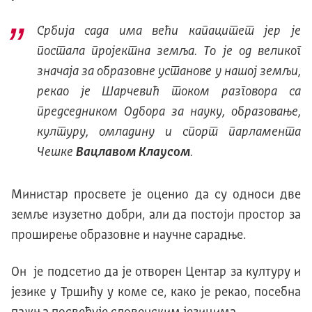
Србија сада има већи капацитет јер је
постала пројектна земља. То је од великог
значаја за образовне установе у нашој земљи,
рекао је Шарчевић током разговора са
председником Одбора за науку, образовање,
културу, омладину и спорт парламента
Чешке
Вацлавом Клаусом
.
Министар просвете је оценио да су односи две
земље изузетно добри, али да постоји простор за
проширење образовне и научне сарадње.
Он је подсетио да је отворен Центар за културу и
језике у Тршићу у коме се, како је рекао, посебна