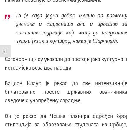
пажња посвећује словенским језицима.
То је сада једно добро место за размену
ученика и студената али и простор за
наставне садржаје који могу да представе
чешки језик и културу, навео је Шарчевић.
Промени величину слова
Саговорници су указали да постоји јака културна и
историјска веза два народа.
Вацлав Клаус је рекао да све интензивније
билатералне посете државних званичника
сведоче о унапређењу сарадње.
Он је рекао да Чешка планира одређен број
стипендија за образовање студената из Србије,