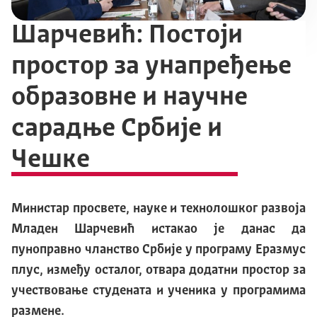
Шарчевић: Постоји
простор за унапређење
образовне и научне
сарадње Србије и
Чешке
Министар просвете, науке и технолошког развоја
Младен Шарчевић истакао је данас да
пуноправно чланство Србије у програму Еразмус
плус, између осталог, отвара додатни простор за
учествовање студената и ученика у програмима
размене.