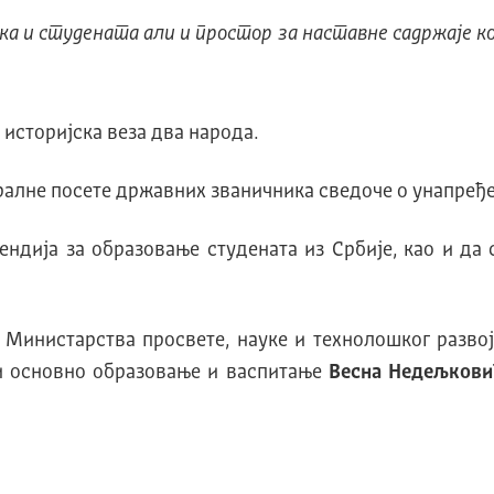
ика и студената али и простор за наставне садржаје ко
 историјска веза два народа.
тералне посете државних званичника сведоче о унапре
ендија за образовање студената из Србије, као и д
 Министарства просвете, науке и технолошког разво
и основно образовање и васпитање
Весна Недељкови