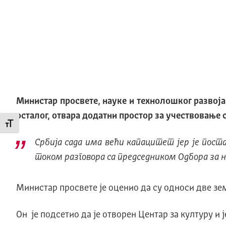
Министар просвете, науке и технолошког развој
осталог, отвара додатни простор за учествовање 
Промени величину слова
Србија сада има већи капацитет јер је поста
током разговора са председником Одбора за 
Министар просвете је оценио да су односи две зе
Он је подсетио да је отворен Центар за културу и 