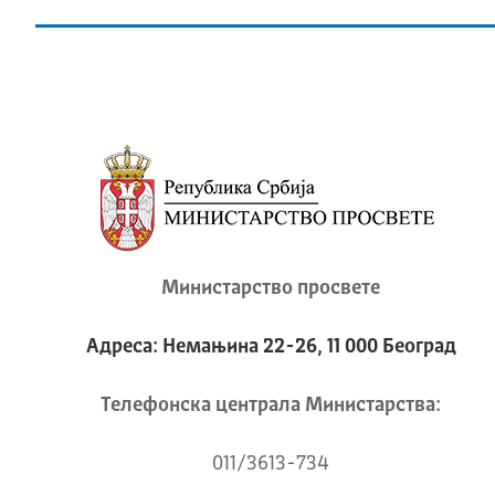
Министарство просвете
Адреса: Немањина 22-26, 11 000 Београд
Телeфонска централа Mинистарства:
011/3613-734