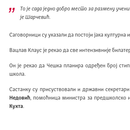
То је сада једно добро место за размену учен
је Шарчевић.
Саговорници су указали да постоји јака културна и
Вацлав Клаус је рекао да све интензивније била
Он је рекао да Чешка планира одређен број стип
школа.
Састанку су присуствовали и државни секретари
Недовић
, помоћница министра за предшколско 
Кухта
.