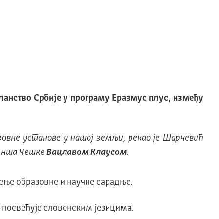
ланство Србије у програму Еразмус плус, између
азовне установе у нашој земљи, рекао је Шарчевић
мента Чешке
Вацлавом Клаусом
.
рење образовне и научне сарадње.
ња посвећује словенским језицима.