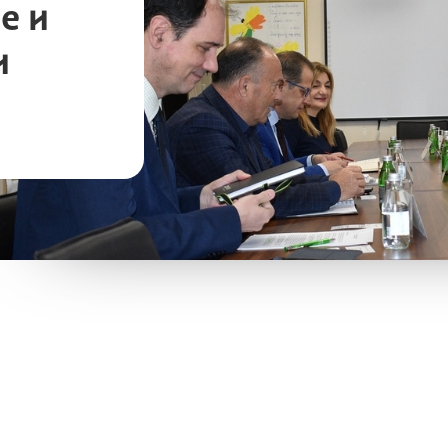
е и
и