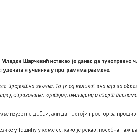
а Младен Шарчевић истакао је данас да пуноправно ч
студената и ученика у програмима размене.
ла пројектна земља. То је од великог значаја за обр
науку, образовање, културу, омладину и спорт парла
мље изузетно добри, али да постоји простор за проши
језике у Тршићу у коме се, како је рекао, посебна паж