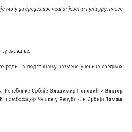
ји могу да представе чешки језик и културу, навео
ђењу сарадње.
а се ради на подстицању размене ученика средњих
ја Републике Србије
Владимир Поповић
и
Виктор
ћ
и амбасадор Чешке у Републици Србији
Томаш