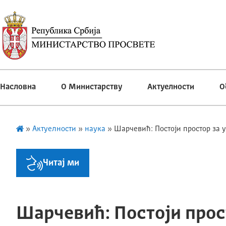
Насловна
О Министарству
Актуелности
О
»
Актуелности
»
наука
»
Шарчевић: Постоји простор за 
Читај ми
Шарчевић: Постоји прос