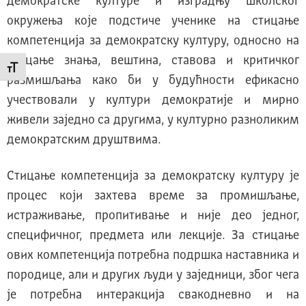
демократске културе и изградњу школског
окружења које подстиче ученике на стицање
компетенција за демократску културу, односно на
стицање знања, вештина, ставова и критичког
Промени величину слова
размишљања како би у будућности ефикасно
учествовали у култури демократије и мирно
живели заједно са другима, у културно разноликим
демократским друштвима.
Стицање компетенција за демократску културу је
процес који захтева време за промишљање,
истраживање, пропитивање и није део једног,
специфичног, предмета или лекције. За стицање
ових компетенција потребна подршка наставника и
породице, али и других људи у заједници, због чега
је потребна интеракција свакодневно и на