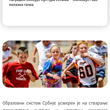
Наградни конкурс Култура сећања – Холокауст као
полазна тачка
Образовни систем Србије усмерен је на стварање