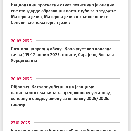
Национални просветни савет позитивно је оценио
све стандарде образовних постигнућа за предмете
Матерњи језик, Матерњи језик и књижевност и
Српски као нематерњи језик
26.02.2025.
Позив за напредну обуку „Холокауст као полазна
тачка“, 15-17. април 2025. године, Сарајево, Босна и
Херцеговина
26.02.2025.
Објављен Каталог уџбеника на језицима
националних мањина за предшколску установу,
основну и средњу школу за школску 2025/2026.
годину
27.01.2025.