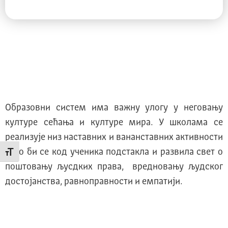
Образовни систем има важну улогу у неговању
културе сећања и културе мира. У школама се
реализује низ наставних и вананставних активности
како би се код ученика подстакла и развила свет о
Промени величину слова
поштовању љусдких права, вредновању људског
достојанства, равноправности и емпатији.