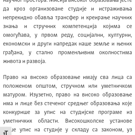
научног простора. Мисија високог образовања јесте
да кроз организоване студије и истраживања
непрекидно обавља трансфер и креирање научних
знања и стручних компетенција којима се
омогућава, у првом реду, социјални, културни,
економски и други напредак наше земље и њених
грађана, у стално променљивим околностима
живота и развоја.
Право на високо образовање имају сва лица са
положеном општом, стручном или уметничком
матуром. Изузетно, право на високо образовање
има и лице без стеченог средњег образовања које
конкурише за упис на студијске програме из
уметничких области. Високошколске установе
врше упис на студије у складу са законом, уз
Промени величину слова