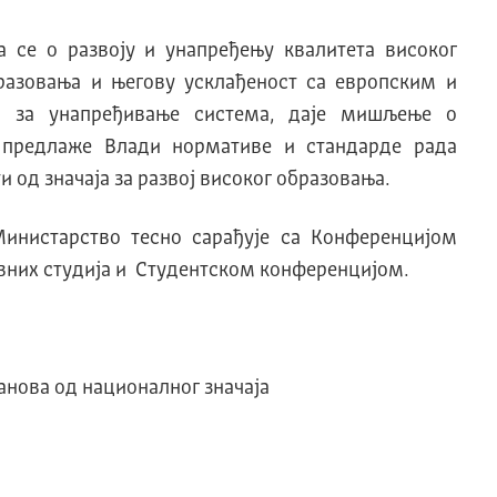
а се о развоју и унапређењу квалитета високог
бразовања и његову усклађеност са европским и
 за унапређивање система, даје мишљење о
, предлаже Влади нормативе и стандарде рада
и од значаја за развој високог образовања.
Министарство тесно сарађује са Конференцијом
вних студија и Студентском конференцијом.
:
анова од националног значаја