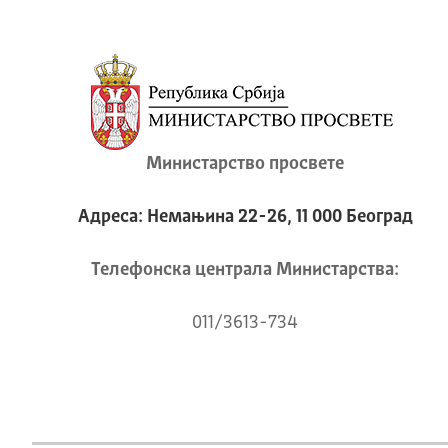
Министарство просвете
Адреса: Немањина 22-26, 11 000 Београд
Телeфонска централа Mинистарства:
011/3613-734