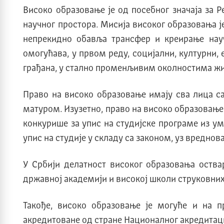
Високо образовање је од посебног значаја за Р
научног простора. Мисија високог образовања ј
непрекидно обавља трансфер и креирање нау
омогућава, у првом реду, социјални, културни
грађана, у стално променљивим околностима жив
Право на високо образовање имају сва лица 
матуром. Изузетно, право на високо образовање
конкурише за упис на студијске програме из у
упис на студије у складу са законом, уз вреднов
У Србији делатност високог образовања оства
државној академији и високој школи струковних
Такође, високо образовање је могуће и на 
акредитоване од стране Националног акредитац