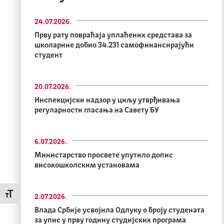
24.07.2026.
Прву рату повраћаја уплаћених средстава за
школарине добио 34.231 самофинансирајући
студент
20.07.2026.
Инспекцијски надзор у циљу утврђивања
регуларности гласања на Савету БУ
6.07.2026.
Министарство просвете упутило допис
високошколским установама
Промени величину слова
2.07.2026.
Влада Србије усвојила Одлуку о броју студената
за упис у прву годину студијских програма