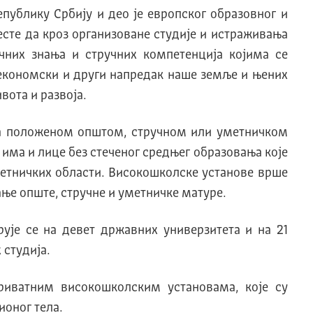
епублику Србију и део је европског образовног и
есте да кроз организоване студије и истраживања
чних знања и стручних компетенција којима се
, економски и други напредак наше земље и њених
ота и развоја.
са положеном општом, стручном или уметничком
 има и лице без стеченог средњег образовања које
метничких области. Високошколске установе врше
ање опште, стручне и уметничке матуре.
рује се на девет државних универзитета и на 21
 студија.
приватним високошколским установама, које су
ионог тела.