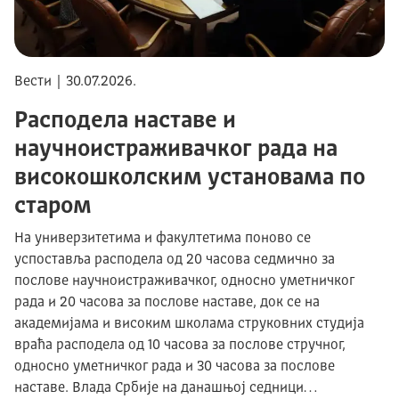
Вести | 30.07.2026.
Расподела наставе и
научноистраживачког рада на
високошколским установама по
старом
На универзитетима и факултетима поново се
успоставља расподела од 20 часова седмично за
послове научноистраживачког, односно уметничког
рада и 20 часова за послове наставе, док се на
академијама и високим школама струковних студија
враћа расподела од 10 часова за послове стручног,
односно уметничког рада и 30 часова за послове
наставе. Влада Србије на данашњој седници…