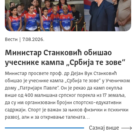
Вести | 7.08.2026.
Министар Станковић обишао
учеснике кампа „Србија те зове“
Министар просвете проф. др Дејан Вук Станковић
обишао је учеснике кампа „Србија те зове“ у Ученичком
дому „Патријарх Павле“. Он је рекао да камп окупља
више од 400 малишана српског порекла из 17 земаља,
да су им организовани бројни спортско-едукативни
садржаји. Спорт је важан за њихов физички и психички
развој, али и за откривање талената…
Сазнај више