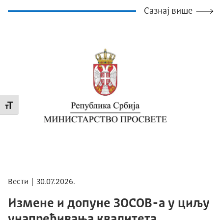
Сазнај више
Промени величину слова
Вести | 30.07.2026.
Измене и допуне ЗОСОВ-а у циљу
унапређивања квалитета