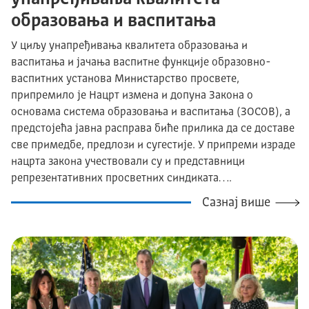
образовања и васпитања
У циљу унапређивања квалитета образовања и
васпитања и јачања васпитне функције образовно-
васпитних установа Министарство просвете,
припремило је Нацрт измена и допуна Закона о
основама система образовања и васпитања (ЗОСОВ), а
предстојећа јавна расправа биће прилика да се доставе
све примедбе, предлози и сугестије. У припреми израде
нацрта закона учествовали су и представници
репрезентативних просветних синдиката….
Сазнај више