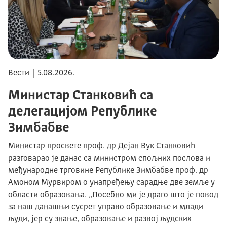
Вести | 5.08.2026.
Министар Станковић са
делегацијом Републике
Зимбабве
Министар просвете проф. др Дејан Вук Станковић
разговарао је данас са министром спољних послова и
међународне трговине Републике Зимбабве проф. др
Амоном Мурвиром о унапређењу сарадње две земље у
области образовања. „Посебно ми је драго што је повод
за наш данашњи сусрет управо образовање и млади
људи, јер су знање, образовање и развој људских