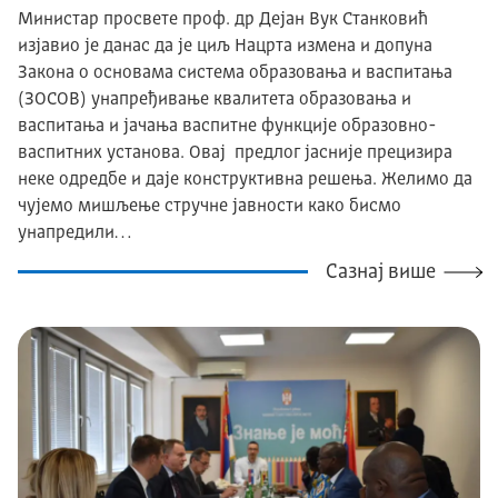
Министар просвете проф. др Дејан Вук Станковић
изјавио је данас да је циљ Нацрта измена и допуна
Закона о основама система образовања и васпитања
(ЗОСОВ) унапређивање квалитета образовања и
васпитања и јачања васпитне функције образовно-
васпитних установа. Овај предлог јасније прецизира
неке одредбе и даје конструктивна решења. Желимо да
чујемо мишљење стручне јавности како бисмо
унапредили…
Сазнај више