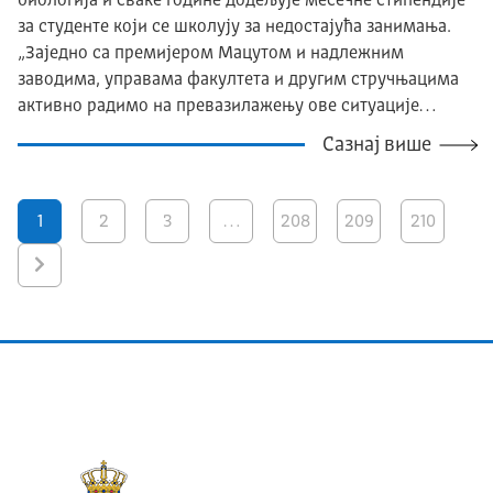
биологија и сваке године додељује месечне стипендије
за студенте који се школују за недостајућа занимања.
„Заједно са премијером Мацутом и надлежним
заводима, управама факултета и другим стручњацима
активно радимо на превазилажењу ове ситуације…
Сазнај више
1
2
3
…
208
209
210