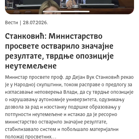
Вести | 28.07.2026.
Станковић: Министарство
просвете остварило значајне
резултате, тврдње опозиције
неутемељене
Министар просвете проф. др Дејан Вук Станковић рекао
је у Народној скупштини, током расправе о предлогу за
изгласавање неповерења Влади, да су тврдње опозиције
о нарушавању аутономије универзитета, одузимању
дозвола за рад и изостанку подршке образовању у
потпуности неутемељене и истакао да је ресорно
министарство остварило значајне резултате,
стабилизавало систем и побољшало материјални
положај просветних…