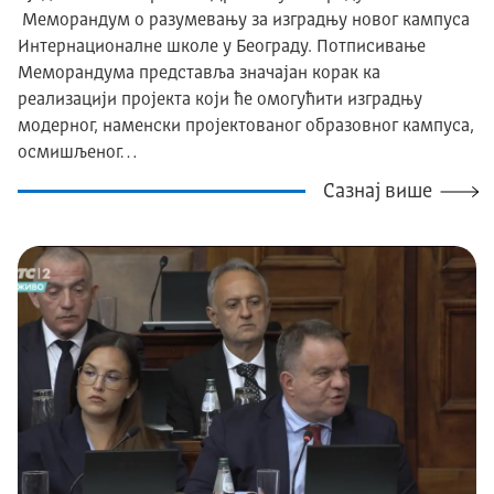
Меморандум о разумевању за изградњу новог кампуса
Интернационалне школе у Београду. Потписивање
Меморандума представља значајан корак ка
реализацији пројекта који ће омогућити изградњу
модерног, наменски пројектованог образовног кампуса,
осмишљеног…
Сазнај више