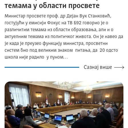
темама у области просвете
Министар просвете проф. др Дејан Вук Станковић,
гостујући у емисији Фокус на ТВ Б92 говорио је о
различитим темама из области образовања, али и о
актуелним темама из политичког живота. Он је навео да
је када је преузео функцију министра, просветни
систем био под великим знаком питања, да 20 одсто
школа није радило у пуном…
Сазнај више