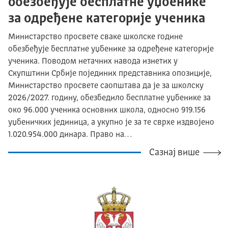
обезбеђује бесплатне уџбенике
за одређене категорије ученика
Министарство просвете сваке школске године
обезбеђује бесплатне уџбенике за одређене категорије
ученика. Поводом нетачних навода изнетих у
Скупштини Србије појединих представника опозиције,
Министарство просвете саопштава да је за школску
2026/2027. годину, обезбедило бесплатне уџбенике за
око 96.000 ученика основних школа, односно 919.156
уџбеничких јединица, а укупно је за те сврхе издвојено
1.020.954.000 динара. Право на…
Сазнај више