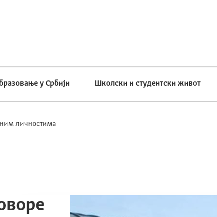
бразовање у Србији
Школски и студентски живот
дним личностима
оворе