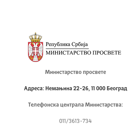
Министарство просвете
Адреса: Немањина 22-26, 11 000 Београд
Телeфонска централа Mинистарства:
011/3613-734