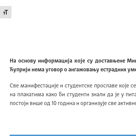
Промени величину слова
На основу информација које су доставњене Мин
Ћуприји нема уговор о ангажовању естрадних ум
Све манифестације и студентске прославе које с
на плакатима како би студенти знали да је у пи
постоји више од 10 година и организује све активн