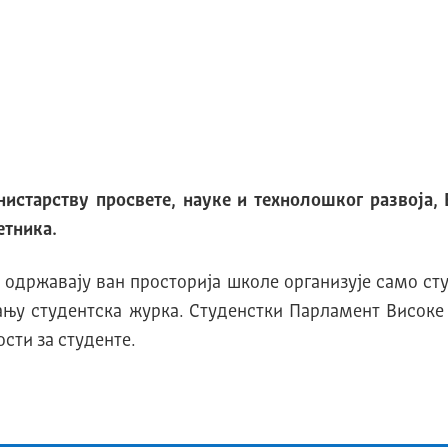
истарству просвете, науке и технолошког развоја,
етника.
е одржавају ван просторија школе организује само ст
тању студентска журка. Студенстки Парламент Висок
ости за студенте.