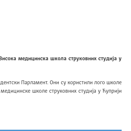
 Висока медицинска школа струковних студија у
удентски Парламент. Они су користили лого школе
е медицинске школе струковних студија у Ћуприји