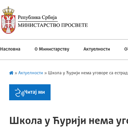
Насловна
О Министарству
Актуелности
О
»
Актуелности
»
Школа у Ћурији нема уговоре са естра
Читај ми
Школа у Ћурији нема уг