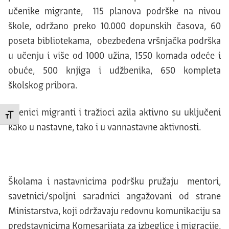
učenike migrante, 115 planova podrške na nivou
škole, održano preko 10.000 dopunskih časova, 60
poseta bibliotekama, obezbeđena vršnjačka podrška
u učenju i više od 1000 užina, 1550 komada odeće i
obuće, 500 knjiga i udžbenika, 650 kompleta
školskog pribora.
Učenici migranti i tražioci azila aktivno su uključeni
Promeni veličinu slova
kako u nastavne, tako i u vannastavne aktivnosti.
Školama i nastavnicima podršku pružaju mentori,
savetnici/spoljni saradnici angažovani od strane
Ministarstva, koji održavaju redovnu komunikaciju sa
predstavnicima Komesarijata za izbeglice i migracije.