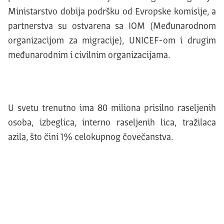
Ministarstvo dobija podršku od Evropske komisije, a
partnerstva su ostvarena sa IOM (Međunarodnom
organizacijom za migracije), UNICEF-om i drugim
međunarodnim i civilnim organizacijama.
U svetu trenutno ima 80 miliona prisilno raseljenih
osoba, izbeglica, interno raseljenih lica, tražilaca
azila, što čini 1% celokupnog čovečanstva.