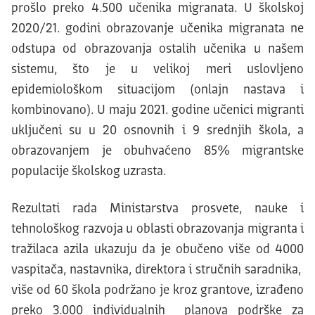
prošlo preko 4.500 učenika migranata. U školskoj
2020/21. godini obrazovanje učenika migranata ne
odstupa od obrazovanja ostalih učenika u našem
sistemu, što je u velikoj meri uslovljeno
epidemiološkom situacijom (onlajn nastava i
kombinovano). U maju 2021. godine učenici migranti
uključeni su u 20 osnovnih i 9 srednjih škola, a
obrazovanjem je obuhvaćeno 85% migrantske
populacije školskog uzrasta.
Rezultati rada Ministarstva prosvete, nauke i
tehnološkog razvoja u oblasti obrazovanja migranta i
tražilaca azila ukazuju da je obučeno više od 4000
vaspitača, nastavnika, direktora i stručnih saradnika,
više od 60 škola podržano je kroz grantove, izrađeno
preko 3.000 individualnih planova podrške za