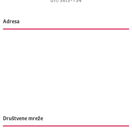
011/3613-734
Adresa
Društvene mreže