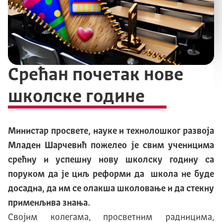
Срећан почетак нове
школске године
Министар просвете, науке и технолошког развоја
Младен Шарчевић пожелео је свим ученицима
срећну и успешну нову школску годину са
поруком да је циљ реформи да школа не буде
досадна, да им се олакша школовање и да стекну
применљива знања.
Својим колегама, просветним радницима,