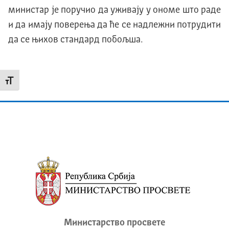
министар је поручио да уживају у ономе што раде
и да имају поверења да ће се надлежни потрудити
да се њихов стандард побољша.
Промени величину слова
Министарство просвете