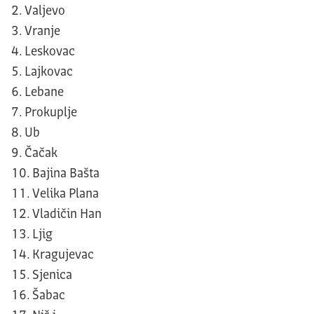
Valjevo
Vranje
Leskovac
Lajkovac
Lebane
Prokuplje
Ub
Čačak
Bajina Bašta
Velika Plana
Vladičin Han
Ljig
Kragujevac
Sjenica
Šabac