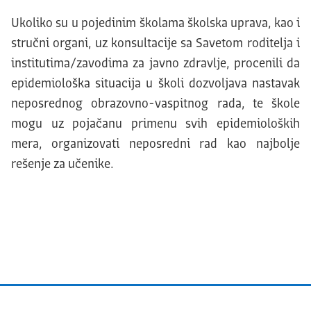
Ukoliko su u pojedinim školama školska uprava, kao i
stručni organi, uz konsultacije sa Savetom roditelja i
institutima/zavodima za javno zdravlje, procenili da
epidemiološka situacija u školi dozvoljava nastavak
neposrednog obrazovno-vaspitnog rada, te škole
mogu uz pojačanu primenu svih epidemioloških
mera, organizovati neposredni rad kao najbolje
rešenje za učenike.