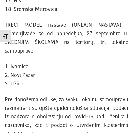
Niš i
Sremska Mitrovica
TREĆI MODEL nastave (ONLAJN NASTAVA)
primenjivaće se od ponedeljka, 27. septembra u
Promeni veličinu slova
SREDNJIM ŠKOLAMA na teritoriji tri lokalne
samouprave.
Ivanjica
Novi Pazar
Užice
Pre donošenja odluke, za svaku lokalnu samoupravu
razmatrani su opšta epidemiološka situacija, podaci
iz nadzora o obolevanju od kovid-19 kod učenika i
nastavnika, kao i podaci o utvrđenim klasterima