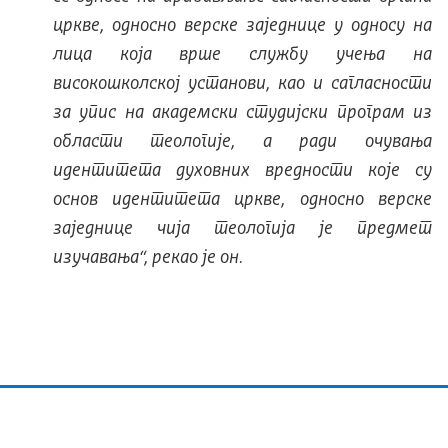
цркве, односно верске заједнице у односу на
лица која врше службу учења на
високошколској установи, као и сагласности
за упис на академски студијски програм из
области теологије, а ради очувања
идентитета духовних вредности које су
основ идентитета цркве, односно верске
заједнице чија теологија је предмет
изучавања“
, рекао је он.