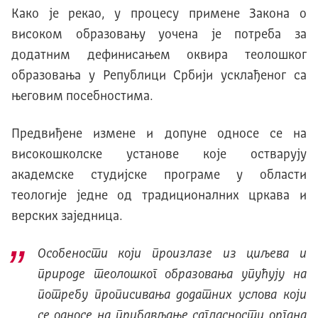
Како је рекао, у процесу примене Закона о
високом образовању уочена је потреба за
додатним дефинисањем оквира теолошког
образовања у Републици Србији усклађеног са
његовим посебностима.
Предвиђене измене и допуне односе се на
високошколске установе које остварују
академске студијске програме у области
теологије једне од традиционалних цркава и
верских заједница.
Особености који произлазе из циљева и
природе теолошког образовања упућују на
потребу прописивања додатних услова који
се односе на прибављање сагласности органа