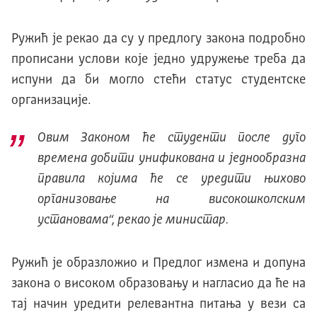
Ружић је рекао да су у предлогу закона подробно
прописани услови које једно удружење треба да
испуни да би могло стећи статус студентске
организације.
Овим Законом ће студенти после дуго
времена добити унификована и једнообразна
правила којима ће се уредити њихово
организовање на високошколским
установама“
, рекао је министар.
Ружић је образложио и Предлог измена и допуна
закона о високом образовању и нагласио да ће на
тај начин уредити релевантна питања у вези са