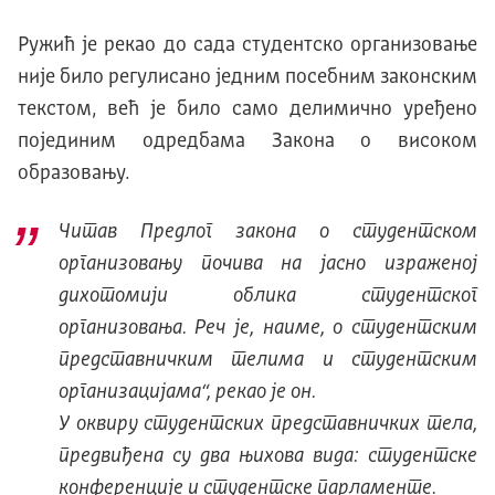
Ружић је рекао до сада студентско организовање
није било регулисано једним посебним законским
текстом, већ је било само делимично уређено
појединим одредбама Закона о високом
образовању.
Читав Предлог закона о студентском
организовању почива на јасно израженој
дихотомији облика студентског
организовања. Реч је, наиме, о студентским
представничким телима и студентским
организацијама
“, рекао је он.
У оквиру студентских представничких тела,
предвиђена су два њихова вида: студентске
конференције и студентске парламенте.