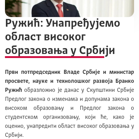
Ружић: Унапређујемо
област високог
образовања у Србији
Први потпредседник Владе Србије и министар
просвете, науке и технолошког развоја Бранко
Ружић
образложио је данас у Скупштини Србије
Предлог закона о изменама и допунама закона о
високом образовању и Предлог закона о
студентском организовању, који ће, како је
оценио, унапредити област високог образовања у
Србији.