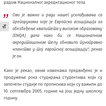
радом Националног акредитационог тела.
Ово је важно и ради нашег усклађивања са
препорукама које је Европска асоцијација за
Промени величину слова
обезбеђење квалитета у високом образовању
(ENQA) дала како би се Националном
акредитационом телу обновило пуноправно
чланство у тој европској асоцијацији
“, рекао
је он.
Како је рекао, овим изменама предвиђено је и
продужење рока студирања студентима који су
започели студије по прописима који су важили до
10. септембра 2005. године на још једну школску
годину.