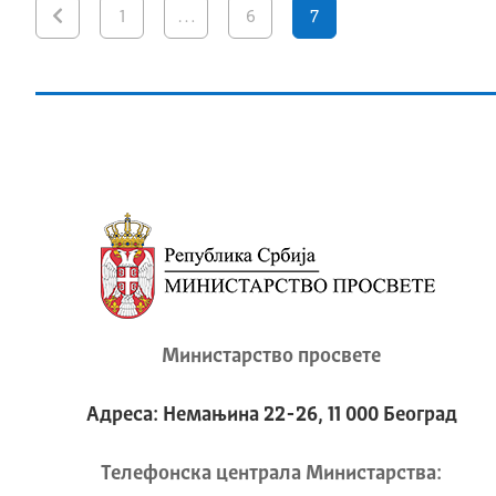
1
…
6
7
Министарство просвете
Адреса: Немањина 22-26, 11 000 Београд
Телeфонска централа Mинистарства: