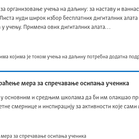
 за организовање учења на даљину: за наставу и ванна
 Листа нуди широк избор бесплатних дигиталних алата 
 у учењу. Примена ових дигиталних алата…
цима којима је током учења на даљину потребна додатна по
раћење мера за спречавање осипања ученика
а у основним и средњим школама да би им олакшао пр
тне смернице и инспирацију за активности које сами 
мера за спречавање осипања ученика