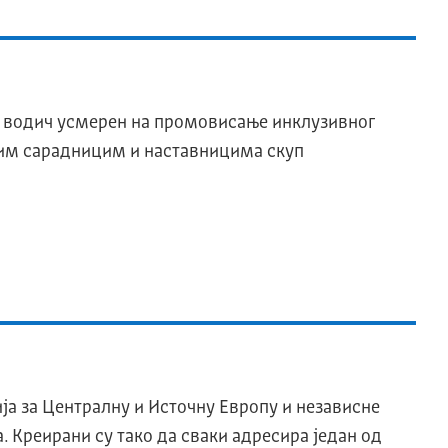
н водич усмерен на промовисање инклузивног
ним сарадницим и наставницима скуп
а за Централну и Источну Европу и независне
. Kреирани су тако да сваки адресира један од