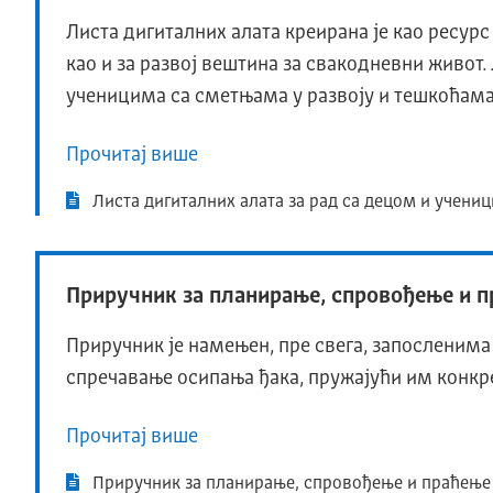
Листа дигиталних алата креирана је као ресурс
као и за развој вештина за свакодневни живот.
ученицима са сметњама у развоју и тешкоћама
Прочитај више
Листа дигиталних алата за рад са децом и учени
Приручник за планирање, спровођење и п
Приручник је намењен, пре свега, запосленим
спречавање осипања ђака, пружајући им конкре
Прочитај више
Приручник за планирање, спровођење и праћење 