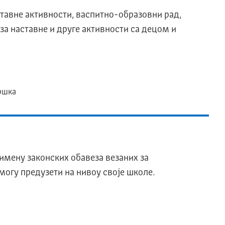
ставне активности, васпитно-образовни рад,
за наставне и друге активности са децом и
дршка
имену законских обавеза везаних за
могу предузети на нивоу своје школе.