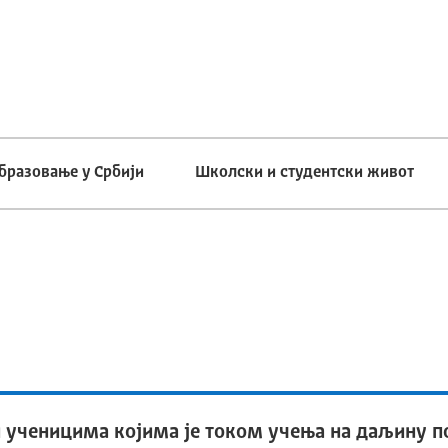
бразовање у Србији
Школски и студентски живот
 и ученицима којима је током учења на даљину 