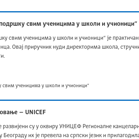
а подршку свим ученицима у школи и учионици“
шку свим ученицима у школи и учионици“ је практича
инца. Овај приручник нуди директорима школа, струч
ти.
у свим ученицима у школи и учионици"
зовање – UNICEF
 развијени су у оквиру УНИЦЕФ Регионалне канцелариј
Београду их је превела на српски језик и прилагодила