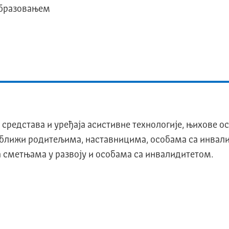
образовањем
средстава и уређаја асистивне технологије, њихове ос
риближи родитељима, наставницима, особама са инва
а сметњама у развоју и особама са инвалидитетом.