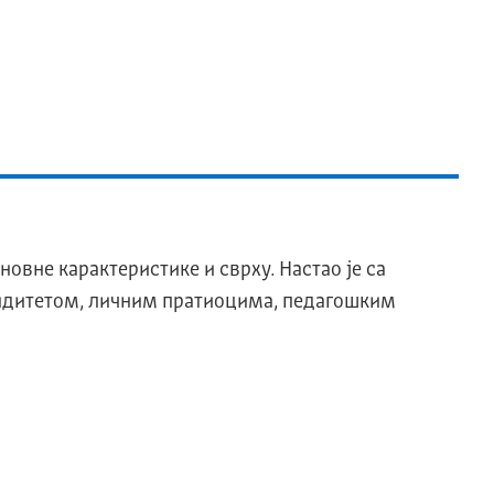
новне карактеристике и сврху. Настао је са
лидитетом, личним пратиоцима, педагошким