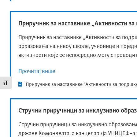
Приручник за наставнике „Активности з
Приручник за наставнике „Активности за подр
образовања на нивоу школе, учионице и појед
активности које се непосредно могу спроводи
Прочитај више
Промени величину слова
Приручник за наставнике "Активности за подршк
Стручни приручници за инклузивно обра
Стручни приручници за инклузивно образовање
државе Комонвелта, а канцеларија УНИЦЕФ-а у 