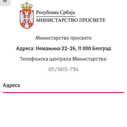
Промени величину слова
Министарство просвете
Адреса: Немањина 22-26, 11 000 Београд
Телeфонска централа Mинистарства:
011/3613-734
Адреса