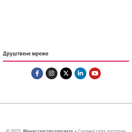
Друштвене мреже
© 2022.
Министарство просвете
> Садржај сајта доступан