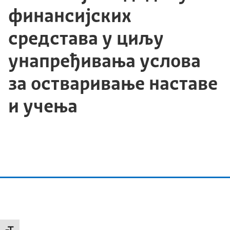
финансијских
средстава у циљу
унапређивања услова
за остваривање наставе
и учења