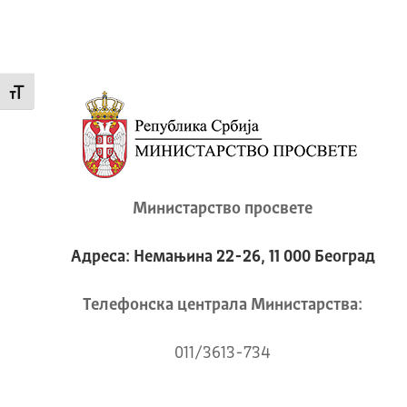
Промени величину слова
Министарство просвете
Адреса: Немањина 22-26, 11 000 Београд
Телeфонска централа Mинистарства:
011/3613-734