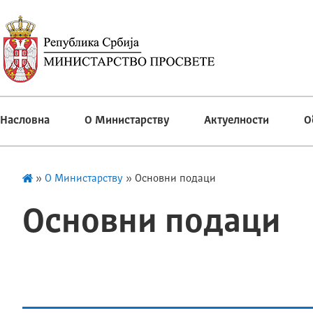
Насловна
О Министарству
Актуелности
О
»
О Министарству
»
Основни подаци
Основни подаци