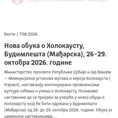
Вести | 7.08.2026.
Нова обука о Холокаусту,
Будимпешта (Мађарска), 26-29.
октобра 2026. године
Министарство просвете Републике Србије и Јад Вашем
– Меморијална установа жртава и хероја Холокауста (
Израел), настављају континуирано промовисање
културе сећања и учења о Холокаусту. Позивамо
наставнике да се пријави за учешће у новој обуци о
Холокаусту која ће бити одржана у Будимпешти
(Мађарска) од 26. до 29. октобра 2026. године. Обука је
намењена наставницима…