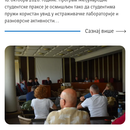
10. октобра 2026. године. Програм Међународне
студентске праксе је осмишљен тако да студентима
пружи користан увид у истраживачке лабораторије и
разноврсне активности…
Сазнај више