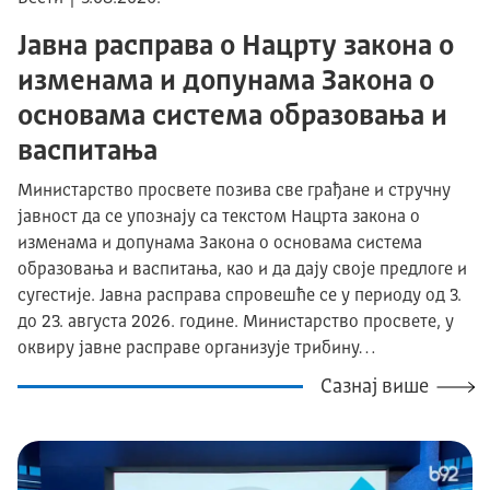
Јавна расправа о Нацрту закона о
изменама и допунама Закона о
основама система образовања и
васпитања
Министарство просвете позива све грађане и стручну
јавност да се упознају са текстом Нацрта закона о
изменама и допунама Закона о основама система
образовања и васпитања, као и да дају своје предлоге и
сугестије. Јавна расправа спровешће се у периоду од 3.
до 23. августа 2026. године. Министарство просвете, у
оквиру јавне расправе организује трибину…
Сазнај више