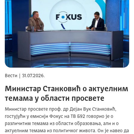
Вести | 31.07.2026.
Министар Станковић о актуелним
темама у области просвете
Министар просвете проф. др Дејан Вук Станковић,
гостујући у емисији Фокус на ТВ Б92 говорио је о
различитим темама из области образовања, али и о
актуелним темама из политичког живота. Он је навео да