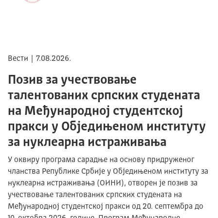
Вести | 7.08.2026.
Позив за учествовање
талентованих српских студената
на Међународној студентској
пракси у Обједињеном институту
за нуклеарна истраживања
У оквиру програма сарадње на основу придруженог
чланства Републике Србије у Обједињеном институту за
нуклеарна истраживања (ОИНИ), отворен је позив за
учествовање талентованих српских студената на
Међународној студентској пракси од 20. септембра до