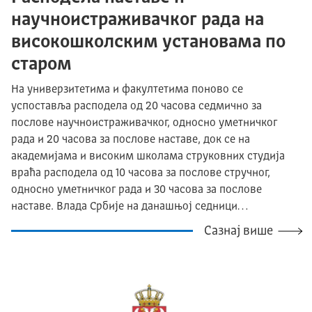
научноистраживачког рада на
високошколским установама по
старом
На универзитетима и факултетима поново се
успоставља расподела од 20 часова седмично за
послове научноистраживачког, односно уметничког
рада и 20 часова за послове наставе, док се на
академијама и високим школама струковних студија
враћа расподела од 10 часова за послове стручног,
односно уметничког рада и 30 часова за послове
наставе. Влада Србије на данашњој седници…
Сазнај више