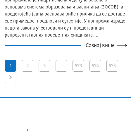
припремило је Нацрт измена и допуна Закона о
основама система образовања и васпитања (ЗОСОВ), а
предстојећа јавна расправа биће прилика да се доставе
све примедбе, предлози и сугестије. У припреми израде
нацрта закона учествовали су и представници
репрезентативних просветних синдиката….
Сазнај више
1
2
3
…
573
574
575