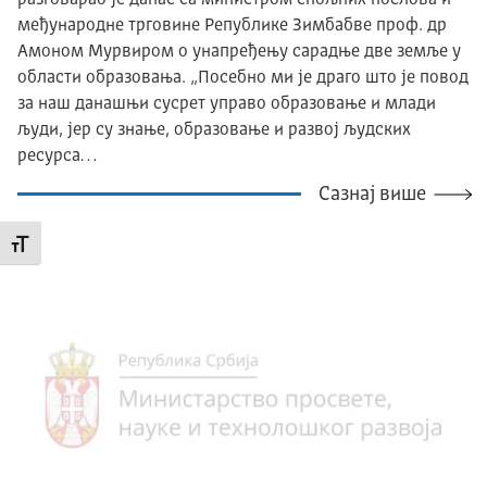
разговарао је данас са министром спољних послова и
међународне трговине Републике Зимбабве проф. др
Амоном Мурвиром о унапређењу сарадње две земље у
области образовања. „Посебно ми је драго што је повод
за наш данашњи сусрет управо образовање и млади
људи, јер су знање, образовање и развој људских
ресурса…
Сазнај више
Промени величину слова