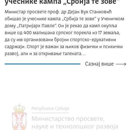
учеснике кампа „Србија те зове“
Министар просвете проф. др Дејан Вук Станковић
обишао је учеснике кампа „Србија те зове“ у Ученичком
дому „Патријарх Павле“. Он је рекао да камп окупља
више од 400 малишана српског порекла из 17 земаља,
да су им организовани бројни спортско-едукативни
садржаји. Спорт је важан за њихов физички и психички
развој, али и за откривање талената…
Сазнај више