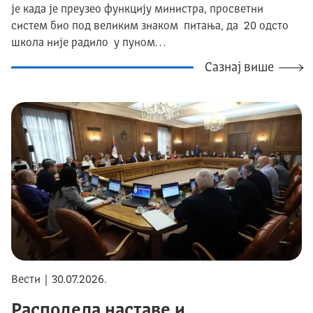
је када је преузео функцију министра, просветни
систем био под великим знаком питања, да 20 одсто
школа није радило у пуном…
Сазнај више
Вести | 30.07.2026.
Расподела наставе и