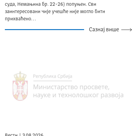
суда, Немањина бр. 22-26) попуњен. Сви
заинтересовани чије учешће није могло бити
прихваћено…
Сазнај више
Вести | 3.08.2026.