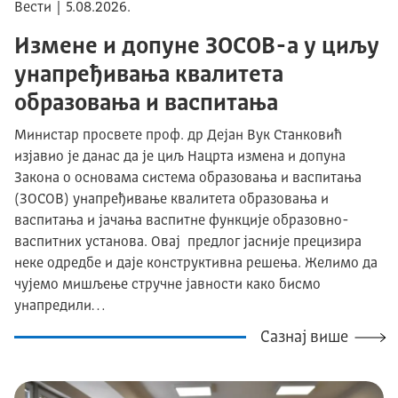
Вести | 5.08.2026.
Измене и допуне ЗОСОВ-а у циљу
унапређивања квалитета
образовања и васпитања
Министар просвете проф. др Дејан Вук Станковић
изјавио је данас да је циљ Нацрта измена и допуна
Закона о основама система образовања и васпитања
(ЗОСОВ) унапређивање квалитета образовања и
васпитања и јачања васпитне функције образовно-
васпитних установа. Овај предлог јасније прецизира
неке одредбе и даје конструктивна решења. Желимо да
чујемо мишљење стручне јавности како бисмо
унапредили…
Сазнај више