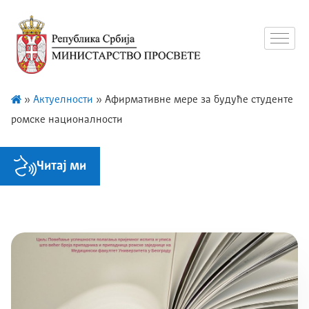
»
Актуелности
»
Афирмативне мере за будуће студенте
ромске националности
Читај ми