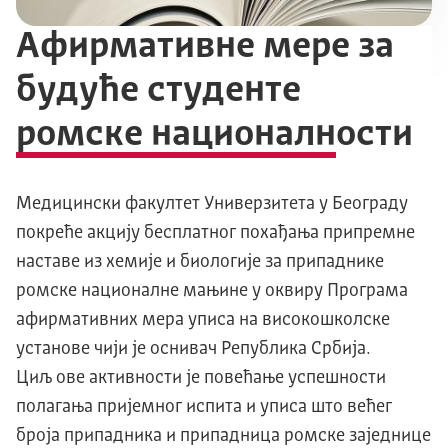
Афирмативне мере за
будуће студенте
ромске националности
Медицински факултет Универзитета у Београду
покреће акцију бесплатног похађања припремне
наставе из хемије и биологије за припаднике
ромске националне мањине у оквиру Програма
афирмативних мера уписа на високошколске
установе чији је оснивач Република Србија.
Циљ ове активности је повећање успешности
полагања пријемног испита и уписа што већег
броја припадника и припадница ромске заједнице