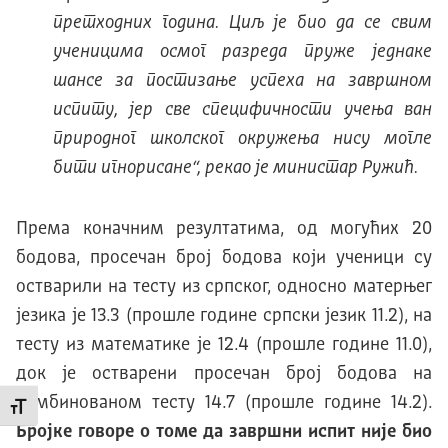
претходних година. Циљ је био да се свим
ученицима осмог разреда пруже једнаке
шансе за постизање успеха на завршном
испиту, јер све специфичности учења ван
природног школског окружења нису могле
бити игнорисане
“, рекао је министар Ружић.
Према коначним резултатима, од могућих 20
бодова, просечан број бодова који ученици су
остварили на тесту из српског, односно матерњег
језика је 13.3 (прошле године српски језик 11.2), на
тесту из математике је 12.4 (прошле године 11.0),
док је остварени просечан број бодова на
комбинованом тесту 14.7 (прошле године 14.2).
Промени величину слова
Бројке говоре о томе да завршни испит није био