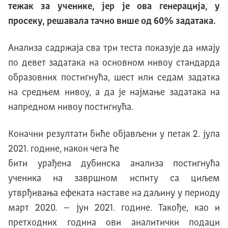
тежак за ученике, јер је ова генерација, у
просеку, решавала тачно више од 60% задатака.
Анализа садржаја сва три теста показује да имају
по девет задатака на основном нивоу стандарда
образовних постигнућа, шест или седам задатка
на средњем нивоу, а да је најмање задатака на
напредном нивоу постигнућа.
Коначни резултати биће објављени у петак 2. јула
2021. године, након чега ће
бити урађена дубинска анализа постигнућа
ученика на завршном испиту са циљем
утврђивања ефеката наставе на даљину у периоду
март 2020. – јун 2021. године. Такође, као и
претходних година ови аналитички подаци