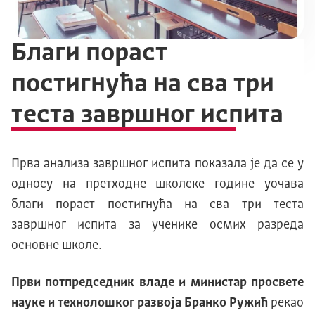
Благи пораст
постигнућа на сва три
теста завршног испита
Прва анализа завршног испита показала је да се у
односу на претходне школске године уочава
благи пораст постигнућа на сва три теста
завршног испита за ученике осмих разреда
основне школе.
Први потпредседник владе и министар просвете
науке и технолошког развоја Бранко Ружић
рекао