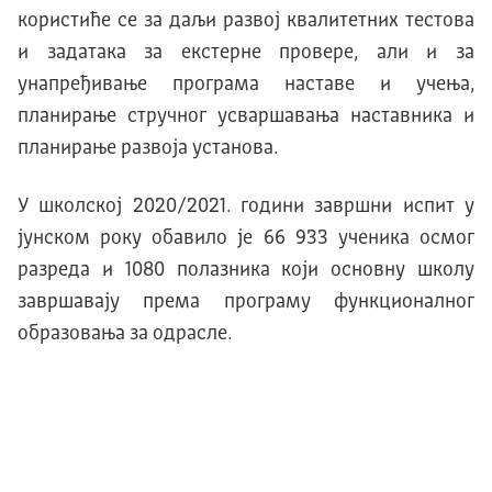
користиће се за даљи развој квалитетних тестова
и задатака за екстерне провере, али и за
унапређивање програма наставе и учења,
планирање стручног усваршавања наставника и
планирање развоја установа.
У школској 2020/2021. години завршни испит у
јунском року обавило је 66 933 ученика осмог
разреда и 1080 полазника који основну школу
завршавају према програму функционалног
образовања за одрасле.