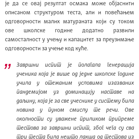
је да се овај резултат осмака може објаснити
описаном структуром теста, али и повећањем
одговорности малих матураната који су током
ове школске године додатно развили
самосталност у учењу и капацитет за преузимање
одговорности за учење код куће.
Завршни испит је полагала генерација
ученика која је више од једне школске године
учила у отежаним условима изазваних
пандемијом уз доминацију наставе на
даљину, која је за све учеснике у систему била
новина у пуном смислу те речи. Ове
околности су уважене приликом припреме
тестова за завршни испит, због чега су сва
три теста била нешто лакша од тестова из