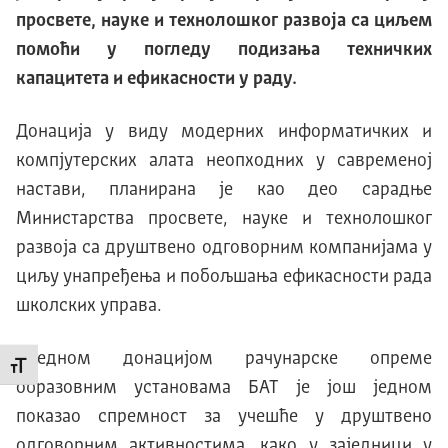
просвете, науке и технолошког развоја са циљем
помоћи у погледу подизања техничких
капацитета и ефикасности у раду.
Донација у виду модерних информатичких и
компјутерских алата неопходних у савременој
настави, планирана је као део сарадње
Министарства просвете, науке и технолошког
развоја са друштвено одговорним компанијама у
циљу унапређења и побољшања ефикасности рада
школских управа.
Вредном донацијом рачунарске опреме
Промени величину слова
образовним установама БАТ је још једном
показао спремност за учешће у друштвено
одговорним активностима, како у заједници у