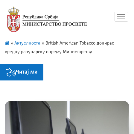
»
Актуелности
»
British American Tobacco донирао
вредну рачунарску опрему Министарству
Читај ми