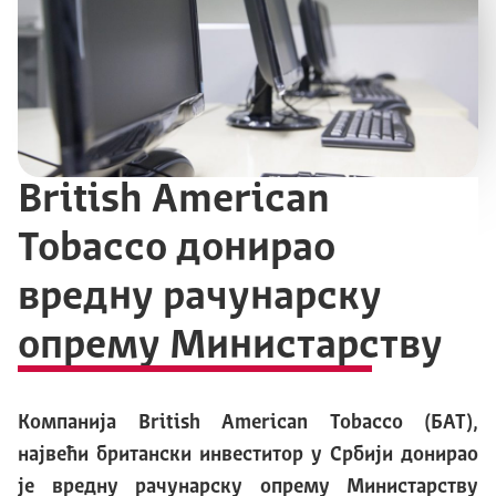
British American
Tobacco донирао
вредну рачунарску
опрему Министарству
Компанија British American Tobacco (БАТ),
највећи британски инвеститор у Србији донирао
је вредну рачунарску опрему Министарству