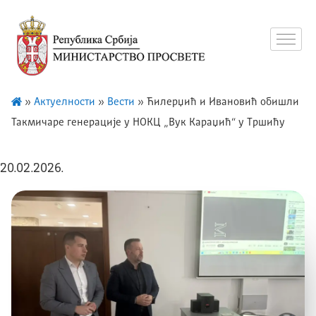
»
Актуелности
»
Вести
»
Ћилерџић и Ивановић обишли
Такмичаре генерације у НОКЦ „Вук Караџић“ у Тршићу
20.02.2026.