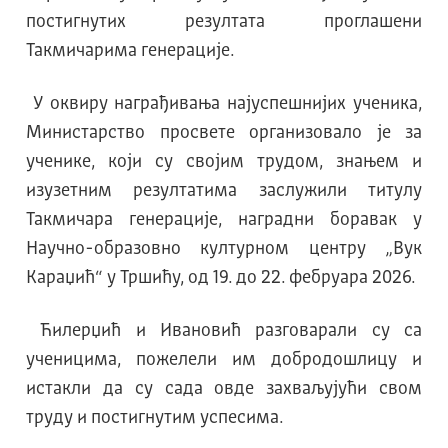
постигнутих резултата проглашени
Такмичарима генерације.
У оквиру награђивања најуспешнијих ученика,
Министарство просвете организовало је за
ученике, који су својим трудом, знањем и
изузетним резултатима заслужили титулу
Такмичара генерације, наградни боравак у
Научно-образовно културном центру „Вук
Караџић“ у Тршићу, од 19. до 22. фебруара 2026.
Ћилерџић и Ивановић разговарали су са
ученицима,
пожелели им добродошлицу и
истакли да су сада овде захваљујући свом
труду и постигнутим успесима.