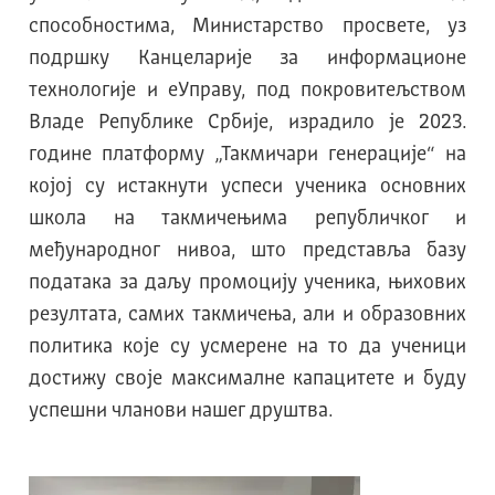
способностима, Министарство просвете, уз
подршку Канцеларије за информационе
технологије и еУправу, под покровитељством
Владе Републике Србије, израдило је 2023.
године платформу „Такмичари генерације“ на
којој су истакнути успеси ученика основних
школа на такмичењима републичког и
међународног нивоа, што представља базу
података за даљу промоцију ученика, њихових
резултата, самих такмичења, али и образовних
политика које су усмерене на то да ученици
достижу своје максималне капацитете и буду
успешни чланови нашег друштва.