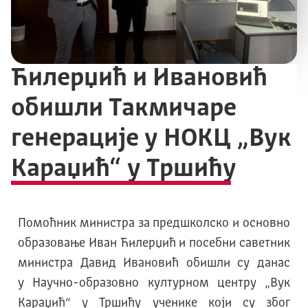
Ћилерџић и Ивановић
обишли Такмичаре
генерације у НОКЦ „Вук
Караџић“ у Тршићу
Помоћник министра за предшколско и основно
образовање Иван Ћилерџић и посебни саветник
министра Давид Ивановић обишли су данас
у
Научно-образовно културном центру „Вук
Караџић“ у Тршићу ученике који су због