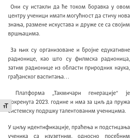
Они су истакли да ће током боравка у овом
центру ученици имати могућност да стичу новa
знања, размене искустава и друже се са својим
вршњацима.
За њих су организоване и бројне едукативне
радионице, као што су филмска радионица,
затим радионице из области природних наука,
грађанског васпитања…
Платформа „Такмичари генерације“ је
покренута 2023. године и има за циљ да пружа
Промени величину слова
системску подршку талентованим ученицима.
У циљу идентификације, праћења и подстицања
ученика са изузетним, односно посебним