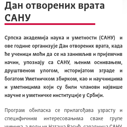
Дан отворених врата
САНУ
Српска академија наука и уметности (САНУ) и
ове године организује Дан отворених врата, када
ће ученици моћи да се на занимљив и пријемчив
начин, упознају са САНУ, њеним оснивањем,
друштвеном улогом, историјатом зграде и
богатом Уметничком збирком, као и научницима
и уметницима који су били чланови највише
научне и уметничке институције у Србији.
Програм обиласка се прилагођава узрасту и
специфичним интересовањима сваке групе