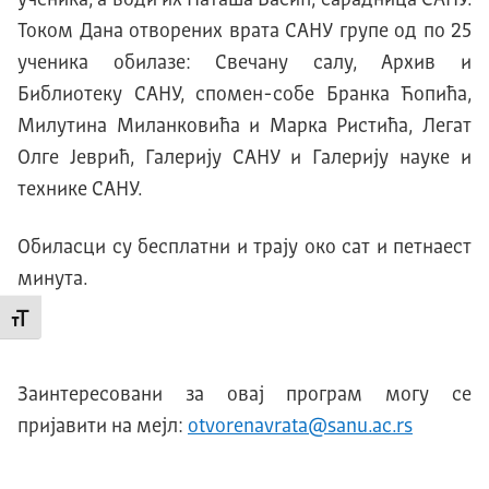
ученика, а води их Наташа Васић, сарадница САНУ.
Током Дана отворених врата САНУ групе од по 25
ученика обилазе: Свечану салу, Архив и
Библиотеку САНУ, спомен-собе Бранка Ћопића,
Милутина Миланковића и Марка Ристића, Легат
Олге Јеврић, Галерију САНУ и Галерију науке и
технике САНУ.
Обиласци су бесплатни и трају око сат и петнаест
минута.
Промени величину слова
Заинтересовани за овај програм могу се
пријавити на мејл:
otvorenavrata@sanu.ac.rs