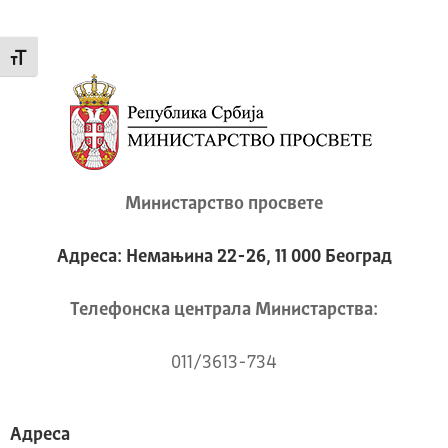
Промени величину слова
Министарство просвете
Адреса: Немањина 22-26, 11 000 Београд
Телeфонска централа Mинистарства:
011/3613-734
Адреса