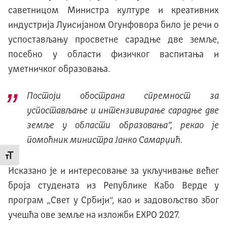
саветницом Министра културе и креативних
индустрија Луисијаном Огунфовора било је речи о
успостављању просветне сарадње две земље,
посебно у области физичког васпитања и
уметничког образовања.
Постоји обострана спремност за
успостављање и интензивирање сарадње две
земље у области образовања”, рекао је
помоћник министра Јанко Самарџић.
Промени величину слова
Исказано је и интересовање за укључивање већег
броја студената из Републике Kабо Верде у
програм „Свет у Србији“, као и задовољство због
учешћа ове земље на изложби ЕXPO 2027.