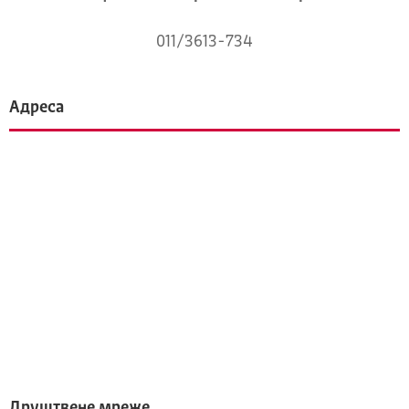
011/3613-734
Адреса
Друштвене мреже