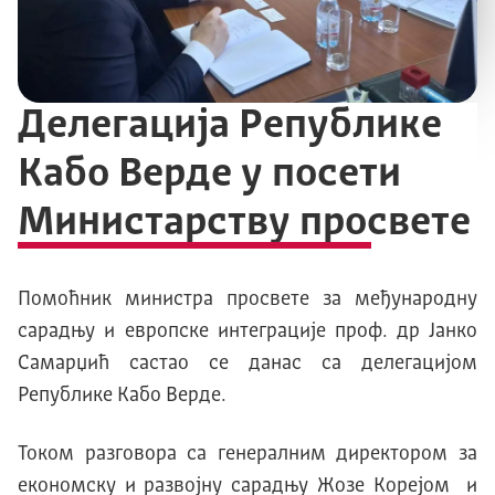
Делегација Републике
Кабо Верде у посети
Министарству просвете
Помоћник министра просвете за међународну
сарадњу и европске интеграције проф. др Јанко
Самарџић састао се данас са делегацијом
Републике Кабо Верде.
Током разговора са генералним директором за
економску и развојну сарадњу Жозе Kорејом и