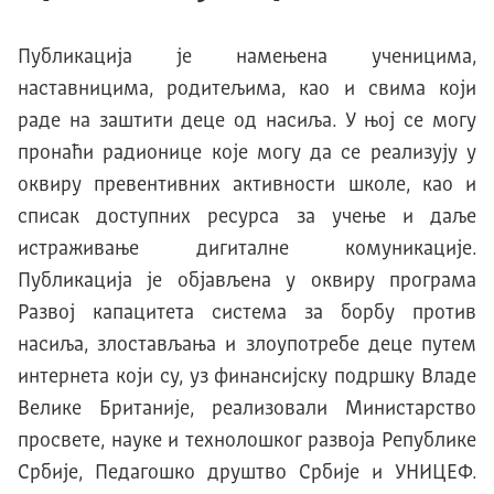
Публикација је намењена ученицима,
наставницима, родитељима, као и свима који
раде на заштити деце од насиља. У њој се могу
пронаћи радионице које могу да се реализују у
оквиру превентивних активности школе, као и
списак доступних ресурса за учење и даље
истраживање дигиталне комуникације.
Публикација је објављена у оквиру програма
Развој капацитета система за борбу против
насиља, злостављања и злоупотребе деце путем
интернета који су, уз финансијску подршку Владе
Велике Британије, реализовали Министарство
просвете, науке и технолошког развоја Републике
Србије, Педагошко друштво Србије и УНИЦЕФ.