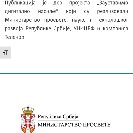
Публикација је део пројекта „Зауставимо
дигитално насиље“ који су реализовали
Министарство просвете, науке и технолошког
развоја Републике Србије, УНИЦЕФ и компанија
Теленор.
Промени величину слова