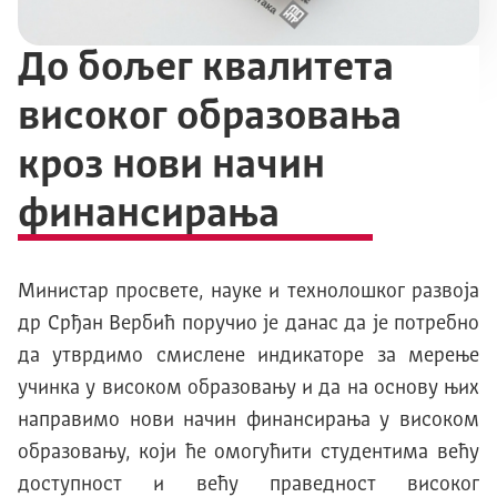
До бољег квалитета
висoког образовања
кроз нови начин
финансирања
Министар просвете, науке и технолошког развоја
др Срђан Вербић поручио је данас да је потребно
да утврдимо смислене индикаторе за мерење
учинка у високом образовању и да на основу њих
направимо нови начин финансирања у високом
образовању, који ће омогућити студентима већу
доступност и већу праведност високог