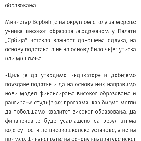
образовања.
Министар Вербић је на округлом столу за мерење
учинка високог образовања,одржаном у Палати
„Србија“ истакао важност доношења одлука, на
основу података, а не на основу било чијег утиска
или мишљења.
-Циљ је да утврдимо индикаторе и добијемо
поуздане податке и да на основу њих направимо
нови модел финансирања високог образовања и
рангирање студијских програма, као бисмо могли
да побољшамо квалитет високог образовања. Да
финансирање буде усаглашено са резултатима
које су постигле високошколске установе, а не на
пример, финансирање на основу квадратуре неког