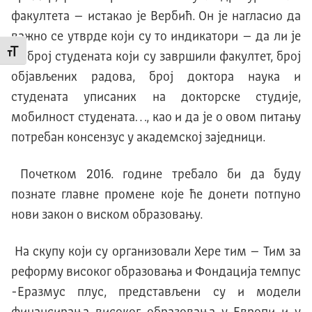
факултета – истакао је Вербић. Он је нагласио да
важно се утврде који су то индикатори – да ли је
Промени величину слова
то број студената који су завршили факултет, број
објављених радова, број доктора наука и
студената уписаних на докторске студије,
мобилност студената…, као и да је о овом питању
потребан консензус у академској заједници.
Почетком 2016. године требало би да буду
познате главне промене које ће донети потпуно
нови закон о виском образовању.
На скупу који су организовали Хере тим – Тим за
реформу високог образовања и Фондација темпус
-Еразмус плус, представљени су и модели