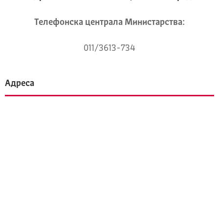
Телeфонска централа Mинистарства:
011/3613-734
Адреса