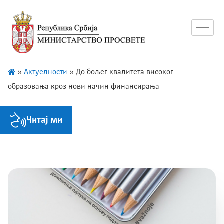
»
Актуелности
»
До бољег квалитета висoког
образовања кроз нови начин финансирања
Читај ми