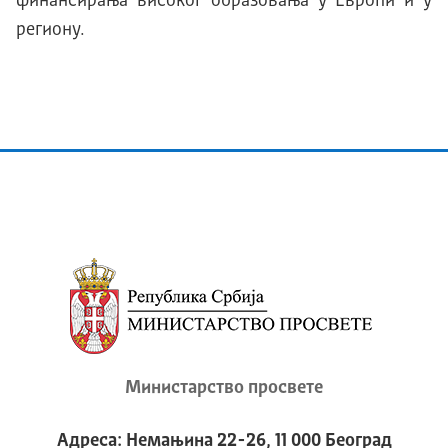
финансирања високог образовања у Европи и у
региону.
Министарство просвете
Адреса: Немањина 22-26, 11 000 Београд