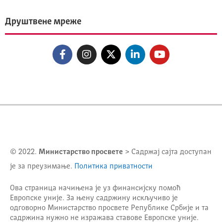
Друштвене мреже
© 2022.
Министарство просвете
> Садржај сајта доступан
је за преузимање.
Политика приватности
Ова страница начињена је уз финансијску помоћ
Европске уније. За њену садржину искључиво је
одговорно
Министарство просвете Републике Србије
и та
садржина нужно не изражава ставове Европске уније.