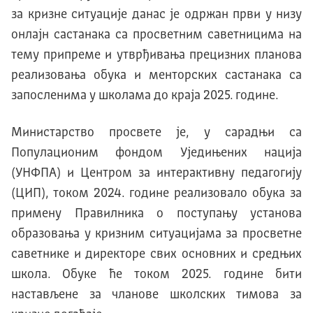
за кризне ситуације данас је одржан први у низу
онлајн састанака са просветним саветницима на
тему припреме и утврђивања прецизних планова
реализовања обука и менторских састанака са
запосленима у школама до краја 2025. године.
Министарство просвете је, у сарадњи са
Популационим фондом Уједињених нација
(УНФПА) и Центром за интерактивну педагогију
(ЦИП), током 2024. године реализовало обука за
примену Правилника о поступању установа
образовања у кризним ситуацијама за просветне
саветнике и директоре свих основних и средњих
школа. Обуке ће током 2025. године бити
настављене за чланове школских тимова за