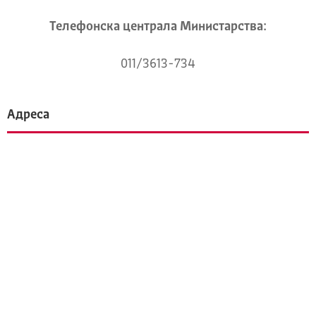
Телeфонска централа Mинистарства:
011/3613-734
Адреса