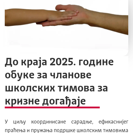
До краја 2025. године
обуке за чланове
школских тимова за
кризне догађаје
У циљу координисане сарадње, ефикаснијег
праћења и пружања подршке школским тимовима