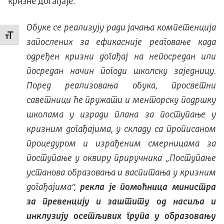
кризне догађаје.
Обуке се реализују ради јачања компетенција
Промени величину слова
запослених за ефикасније реаговање када
одређен кризни догађај на непосредан или
посредан начин погоди школску заједницу.
Поред реализовања обука, просветни
саветници ће пружати и менторску подршку
школама у изради плана за поступање у
кризним догађајима, у складу са прописаном
процедуром и израђеним смерницама за
поступање у оквиру приручника „Поступање
установа образовања и васпитања у кризним
догађајима“,
рекла је помоћница министра
за превенцију и заштиту од насиља и
инклузију осетљивих група у образовању