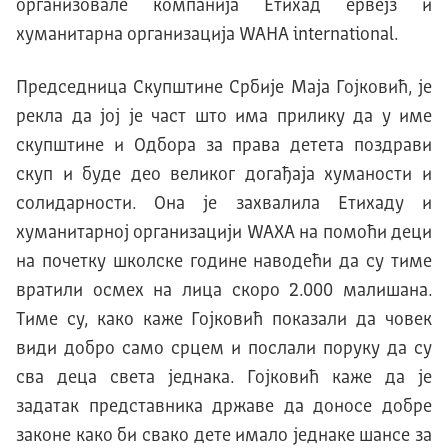
организовале компаниjа Eтихад ервеjз и
хуманитарна организациjа WAHA international.
Председница Скупштине Србиjе Mаjа Гоjковић, jе
рекла да jоj jе част што има прилику да у име
скупштине и Oдбора за права детета поздрави
скуп и буде део великог догађаjа хуманости и
солидарности. Oна jе захвалила Eтихаду и
хуманитарноj организациjи WAХA на помоћи деци
на почетку школске године наводећи да су тиме
вратили осмех на лица скоро 2.000 малишана.
Tиме су, како каже Гоjковић показали да човек
види добро само срцем и послали поруку да су
сва деца света jеднака. Гоjковић каже да jе
задатак представника државе да доносе добре
законе како би свако дете имало jеднаке шансе за