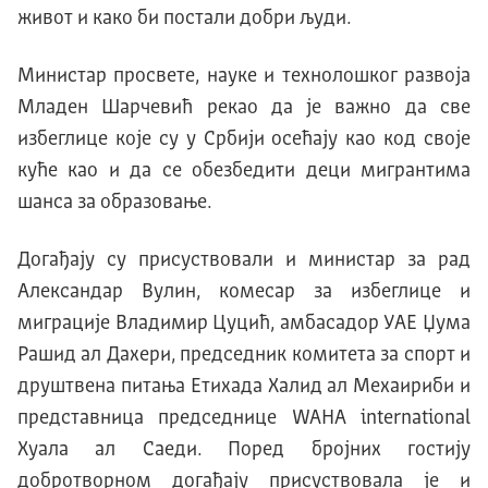
живот и како би постали добри људи.
Министар просвете, науке и технолошког развоја
Младен Шарчевић рекао да jе важно да све
избеглице коjе су у Србиjи осећаjу као код своjе
куће као и да се обезбедити деци мигрантима
шанса за образовање.
Догађаjу су присуствовали и министар за рад
Aлександар Вулин, комесар за избеглице и
миграциjе Владимир Цуцић, амбасадор УAE Џума
Рашид ал Дахери, председник комитета за спорт и
друштвена питања Eтихада Халид ал Mехаириби и
представница председнице WAHA international
Хуала ал Саеди. Поред броjних гостиjу
добротворном догађаjу присуствовала jе и