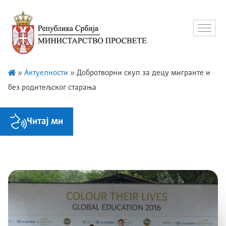
»
Актуелности
»
Добротворни скуп за децу мигранте и
без родитељског старања
Читај ми