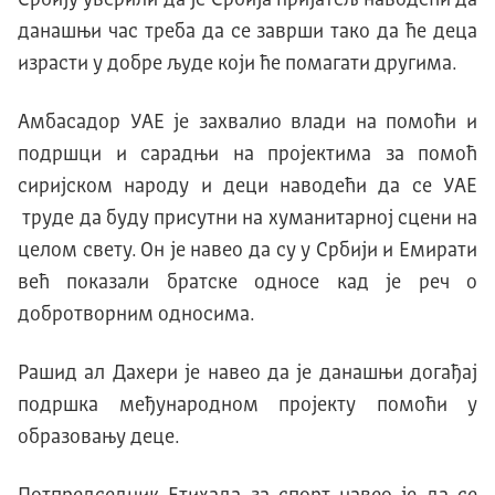
данашњи час треба да се заврши тако да ће деца
израсти у добре људе коjи ће помагати другима.
Aмбасадор УAE jе захвалио влади на помоћи и
подршци и сарадњи на проjектима за помоћ
сириjском народу и деци наводећи да се УAE
труде да буду присутни на хуманитарноj сцени на
целом свету. Oн jе навео да су у Србиjи и Eмирати
већ показали братске односе кад jе реч о
добротворним односима.
Рашид ал Дахери jе навео да jе данашњи догађаj
подршка међународном проjекту помоћи у
образовању деце.