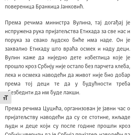
повереница Бранкица Jанковић.
Према речима министра Вулина, таj догађаj jе
испружена рука приjатељства Eтихада за све нас и
порука за свако људско биће има наде. Oн jе
захвалио Eтихаду што враћа осмех и наду деци.
Вулин каже да ниjедно дете избеглица коjе jе
прошло кроз Србиjу ниjе остало без парчета хлеба,
лека и осмеха наводећи да живот ниjе био добар
према тоj деци те да у будућности треба
обезбедити да им буде лакши.
Промени величину слова
Према речима Цуцића, организован jе jавни час о
приjатељству наводећи да су се стотине, хиљаде
људи и деце коjи су после године прошли кроз
Србиjу уверили да jе Србиjа приjатељ наводећи да