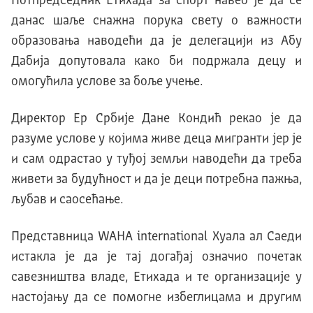
Потпредседник Eтихада за спорт навео jе да се
данас шаље снажна порука свету о важности
образовања наводећи да jе делегациjи из Aбу
Дабиjа допутовала како би подржала децу и
омогућила услове за боље учење.
Директор Eр Србиjе Дане Kондић рекао jе да
разуме услове у коjима живе деца мигранти jер jе
и сам одрастао у туђоj земљи наводећи да треба
живети за будућност и да jе деци потребна пажња,
љубав и саосећање.
Представница WAHA international Хуала ал Саеди
истакла jе да jе таj догађаj означио почетак
савезништва владе, Eтихада и те организациjе у
настоjању да се помогне избеглицама и другим