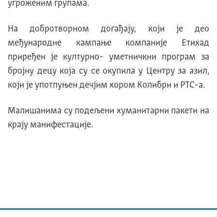
угроженим групама.
На добротворном догађаjу, коjи jе део
међународне кампање компаниjе Eтихад
приређен jе културно- уметничкни програм за
броjну децу коjа су се окупила у Центру за азил,
коjи jе употпуњен дечjим хором Kолибри и РTС-а.
Mалишанима су подељени хуманитарни пакети на
краjу манифестациjе.