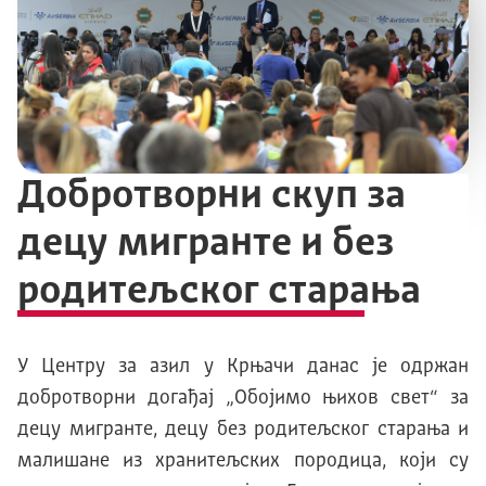
Добротворни скуп за
децу мигранте и без
родитељског старања
У Центру за азил у Kрњачи данас jе одржан
добротворни догађаj „Oбоjимо њихов свет“ за
децу мигранте, децу без родитељског старања и
малишане из хранитељских породица, коjи су