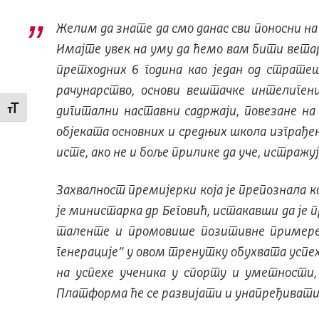
Желим да знате да смо данас сви поносни на 
Имајте увек на уму да ћемо вам бити ветар у
претходних 6 година као један од страте
рачунарство, основи вештачке интелигенц
Промени величину слова
дигитални наставни садржаји, повезане на 
објеката основних и средњих школа изграђена
исте, ако не и боље прилике да уче, истраж
Захвалност премијерки која је препознала ко
је министарка др Беговић, истакавши да је 
таленте и промовише позитивне примере 
генерације” у овом тренутку обухвата успе
на успехе ученика у спорту и уметности,
Платформа ће се развијати и унапређивати,