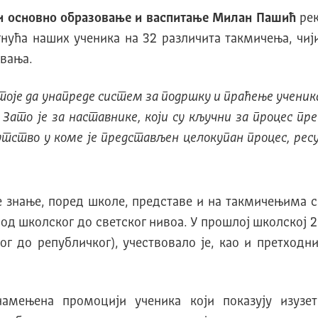
и основно образовање и васпитање Милан Пашић
рек
гнућа наших ученика на 32 различита такмичења, чи
овања.
оје да унапреде систем за подршку и праћење ученик
 Зато је за наставнике, који су кључни за процес п
тство у коме је представљен целокупан процес, ресу
 знање, поред школе, представе и на такмичењима с
, од школског до светског нивоа. У прошлој школској
г до републичког), учествовало је, као и претход
амењена промоцији ученика који показују изузе