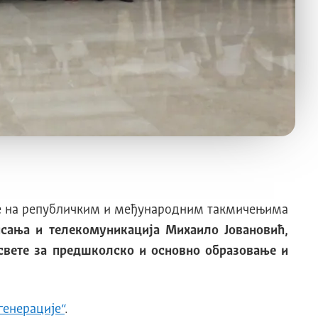
тате на републичким и међународним такмичењима
сања и телекомуникација Михаило Јовановић,
освете за предшколско и основно образовање и
генерације“
.