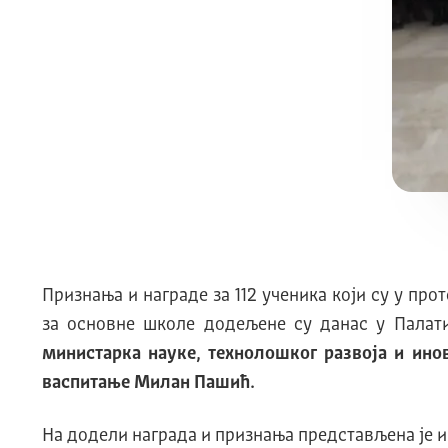
Признања и награде за 112 ученика који су у п
за основне школе додељене су данас у Палати
министарка науке, технолошког развоја и ино
васпитање Милан Пашић.
На додели награда и признања представљена је и