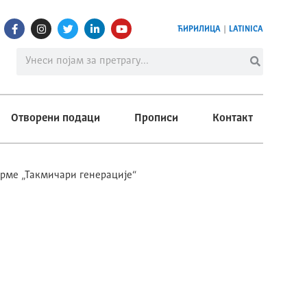
ЋИРИЛИЦА
|
LATINICA
Отворени подаци
Прописи
Контакт
орме „Такмичари генерације“