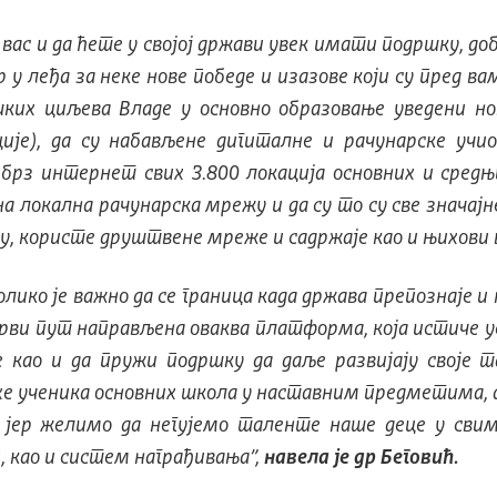
вас и да ћете у својој држави увек имати подршку, до
 леђа за неке нове победе и изазове који су пред вама
шких циљева Владе у основно образовање уведени 
ије), да су набављене дигиталне и рачунарске учио
брз интернет свих 3.800 локација основних и средњ
 локална рачунарска мрежу и да су то су све значајне
ују, користе друштвене мреже и садржаје као и њихов
лико је важно да се граница када држава препознаје и 
први пут направљена оваква платформа, која истиче ус
као и да пружи подршку да даље развијају своје 
хе ученика основних школа у наставним предметима, 
 јер желимо да негујемо таленте наше деце у свим
 као и систем награђивања”,
навела је др Беговић.