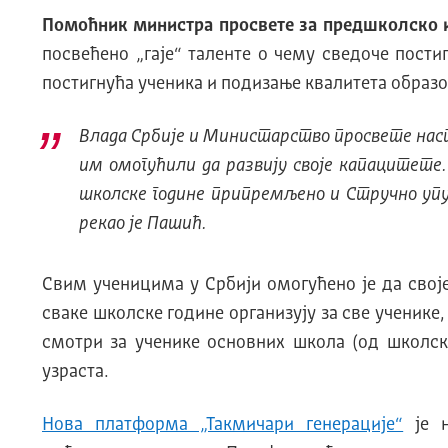
Помоћник министра просвете за предшколско 
посвећено „гаје“ таленте о чему сведоче пости
постигнућа ученика и подизање квалитета образ
Влада Србије и Министарство просвете наст
им омогућили да развију своје капацитете.
школске године припремљено и Стручно упу
рекао је Пашић.
Свим ученицима у Србији омогућено је да своје
сваке школске године организују за све ученике
смотри за ученике основних школа (од школско
узраста.
Нова платформа „Такмичари генерације“
је н