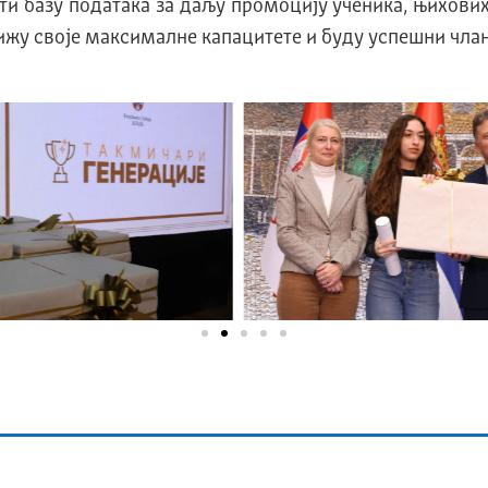
 базу података за даљу промоцију ученика, њихових
тижу своје максималне капацитете и буду успешни чла