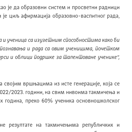
ао је да образовни систем и просветни радници
ји је циљ афирмација образовно-васпитног рада,
а и ученица са изузетним способностима како би
репознавања и рада са овим ученицима, почетком
рси и облици подршке за талентоване ученике“,
а својим вршњацима из исте генерације, која се
 2022/2023. години, на свим нивоима такмичења и
них година, преко 60% ученика основношколског
тне резултате на такмичењима републичких и