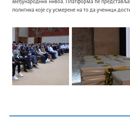
међународних нивоа. Платформа ће представљати
политика које су усмерене на то да ученици дос