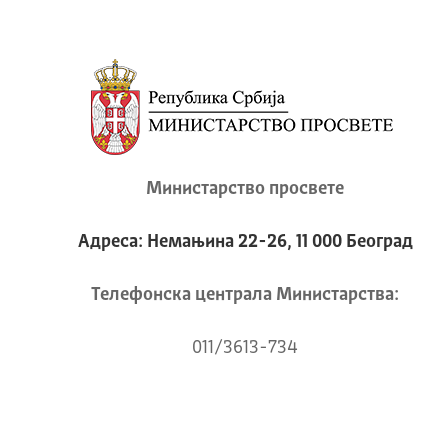
Министарство просвете
Адреса: Немањина 22-26, 11 000 Београд
Телeфонска централа Mинистарства:
011/3613-734