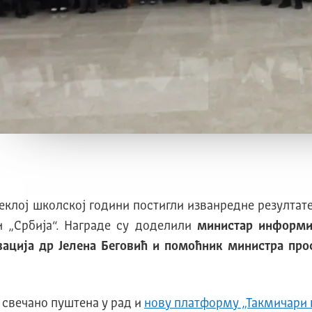
ротеклој школској години постигли изванредне резул
 „Србија“. Награде су доделили
министар информи
вација др Јелена Беговић и помоћник министра пр
 свечано пуштена у рад и
нову платформу „Такмичари 