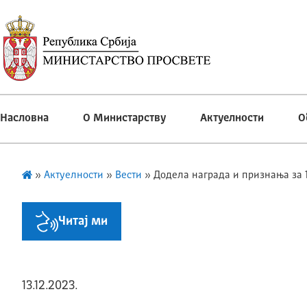
Насловна
О Министарству
Актуелности
О
»
Актуелности
»
Вести
»
Додела награда и признања за 
Читај ми
13.12.2023.