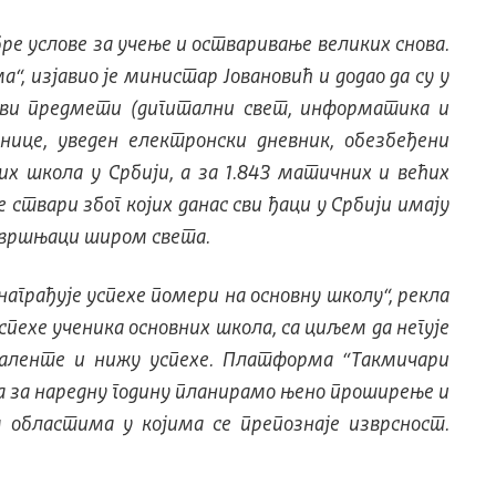
бре услове за учење и остваривање великих снова.
“, изјавио је министар Јовановић и додао да су у
нови предмети (дигитални свет, информатика и
нице, уведен електронски дневник, обезбеђени
их школа у Србији, а за 1.843 матичних и већих
 ствари због којих данас сви ђаци у Србији имају
и вршњаци широм света.
награђује успехе помери на основну школу“, рекла
пехе ученика основних школа, са циљем да негује
таленте и нижу успехе. Платформа “Такмичари
а за наредну годину планирамо њено проширење и
 областима у којима се препознаје изврсност.