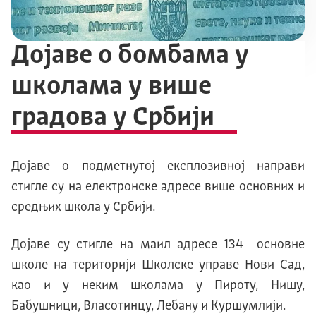
Дојаве о бомбама у
школама у више
градова у Србији
Дојаве о подметнутој експлозивној направи
стигле су на електронске адресе више основних и
средњих школа у Србији.
Дојаве су стигле на маил адресе 134 основне
школе на територији Школске управе Нови Сад,
као и у неким школама у Пироту, Нишу,
Бабушници, Власотинцу, Лебану и Куршумлији.