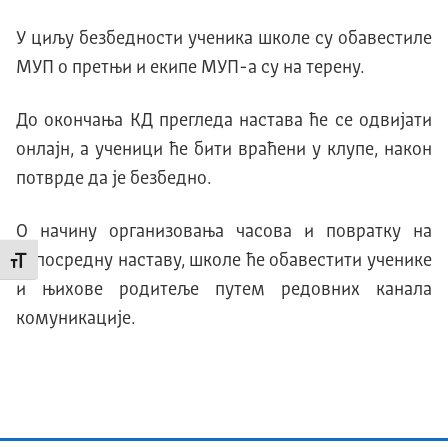
У циљу безбедности ученика школе су обавестиле
МУП о претњи и екипе МУП-а су на терену.
До окончања КД прегледа настава ће се одвијати
онлајн, а ученици ће бити враћени у клупе, након
потврде да је безбедно.
О начину организовања часова и повратку на
непосредну наставу, школе ће обавестити ученике
Промени величину слова
и њихове родитеље путем редовних канала
комуникације.