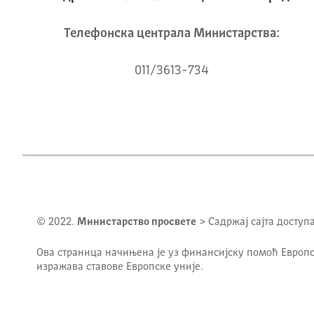
Телeфонска централа Mинистарства:
011/3613-734
© 2022.
Министарство просвете
> Садржај сајта доступ
Ова страница начињена је уз финансијску помоћ Европс
изражава ставове Европске уније.