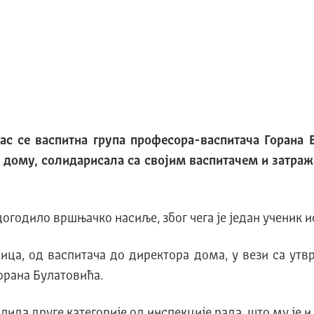
 се васпитна група професора-васпитача Горана Б
 дому, солидарисала са својим васпитачем и затраж
 догодило вршњачко насиље, због чега је један ученик 
ица, од васпитача до директора дома, у вези са утв
орана Булатовића.
ида друге категорије од инспекције рада, што му је и