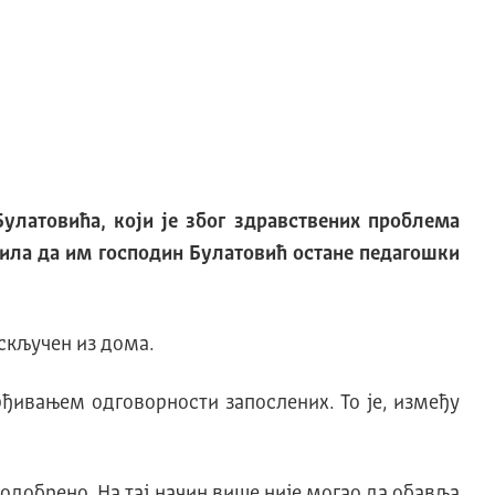
улатовића, који је због здравствених проблема
ила да им господин Булатовић остане педагошки
искључен из дома.
рђивањем одговорности запослених. То је, између
 одобрено. На тај начин више није могао да обавља