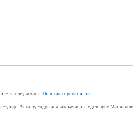
ан је за преузимање.
Политика приватности
ке уније. За њену садржину искључиво је одговорно
Министарс