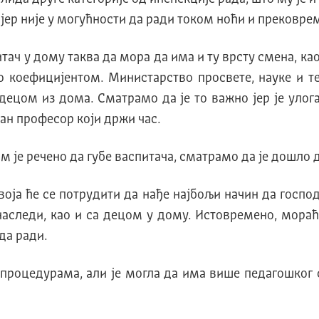
јер није у могућности да ради током ноћи и прековре
тач у дому таква да мора да има и ту врсту смена, као
 коефицијентом. Министарство просвете, науке и те
ецом из дома. Сматрамо да је то важно јер је улога
ан професор који држи час.
 им је речено да губе васпитача, сматрамо да је дошл
воја ће се потрудити да нађе најбољи начин да госпо
аследи, као и са децом у дому. Истовремено, мора
да ради.
 процедурама, али је могла да има више педагошког с