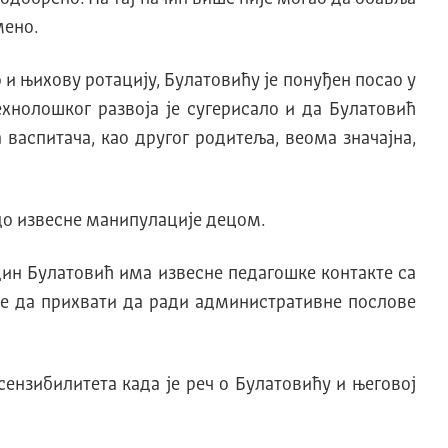
мено.
 и њихову ротацију, Булатовићу је понуђен посао у
хнолошког развоја је сугерисало и да Булатовић
 васпитача, као другог родитеља, веома значајна,
о до извесне манипулације децом.
дин Булатовић има извесне педагошке контакте са
ће да прихвати да ради административне послове
ензибилитета када је реч о Булатовићу и његовој