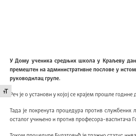
У Дому ученика средњих школа у Краљеву данас
премештен на административне послове у истом
руководилац групе.
Промени величину слова
Реч је о установи у којој се крајем прошле године
Тада је покренута процедура против службених л
осталог учињено и против професора-васпитача Г
Током процедуре Булатовић је тражио статус инвал