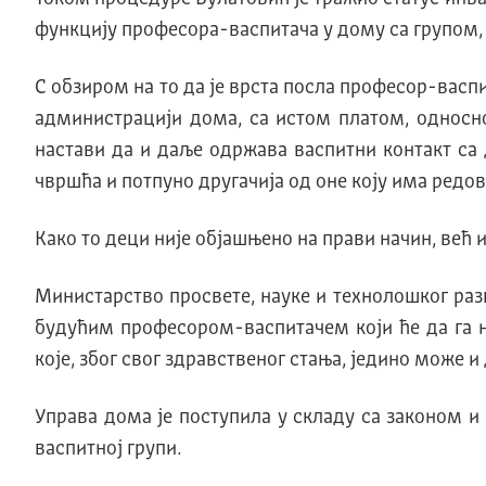
функцију професора-васпитача у дому са групом, 
С обзиром на то да је врста посла професор-васпи
администрацији дома, са истом платом, односно
настави да и даље одржава васпитни контакт са д
чвршћа и потпуно другачија од оне коју има редов
Како то деци није објашњено на прави начин, већ
Министарство просвете, науке и технолошког раз
будућим професором-васпитачем који ће да га н
које, због свог здравственог стања, једино може и 
Управа дома је поступила у складу са законом и
васпитној групи.