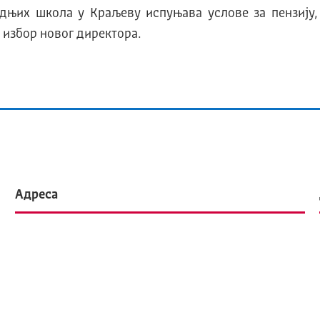
њих школа у Краљеву испуњава услове за пензију, 
 избор новог директора.
Адреса