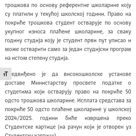
трошкова по основу референтне школарине коју
су платили у текућој школској години. Право на
покриће трошкова студент остварује по основу
укупног износа плаћене школарине, за сваку
годину студија коју је студент први пут уписао и
може остварити само за један студијски програм
на истом степену студија.
Предвиђено је да високошколске установе
Промени величину слова
доставе Министарству просвете податке о
студетима који остварују право на покриће 50
одсто трошкова школарине. Исплата средстава за
покриће 50 одсто плаћене школарине у школској
2024/2025. години биће извршена преко
Студентске картице (на рачун који је отворен уз
Студентску картицу).