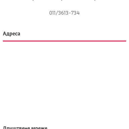
011/3613-734
Адреса
Друштвене мреже