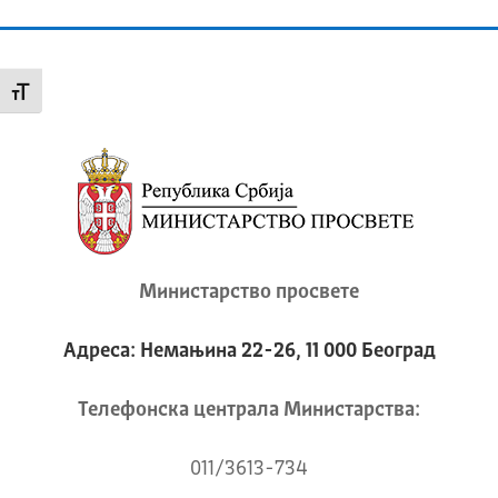
Промени величину слова
Министарство просвете
Адреса: Немањина 22-26, 11 000 Београд
Телeфонска централа Mинистарства:
011/3613-734