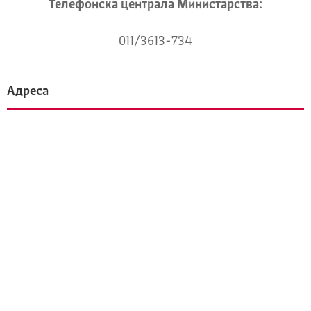
Телeфонска централа Mинистарства:
011/3613-734
Адреса