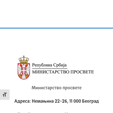
Министарство просвете
Промени величину слова
Адреса: Немањина 22-26, 11 000 Београд