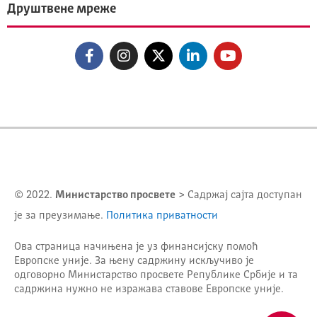
Друштвене мреже
© 2022.
Министарство просвете
> Садржај сајта доступан
је за преузимање.
Политика приватности
Ова страница начињена је уз финансијску помоћ
Европске уније. За њену садржину искључиво је
одговорно
Министарство просвете Републике Србије
и та
садржина нужно не изражава ставове Европске уније.