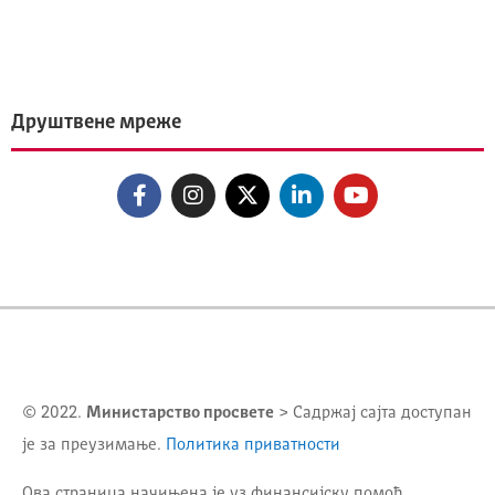
Друштвене мреже
© 2022.
Министарство просвете
> Садржај сајта доступан
је за преузимање.
Политика приватности
Ова страница начињена је уз финансијску помоћ