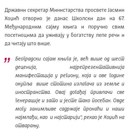
Државни секретар Министарства просвете Јасмин
Хоџић отворио је данас Школски дан на 67.
Међународним сајму књига и поручио свим
посетиоцима да уживају у богатству лепе речи и
да читају што више.
Београдски сајам књига је, већ више од шест
деценија, најрепрезентативнија
манифестација у региону, која и ове године
окупља више стотина излагача из земље и
иностранства. Овај догађај привлачи све
генерације и зато и јесте тако посебан. Овде
могу занимљиве садржаје пронаћи и наши
најмлађи, као и најстарији“, рекао је Хоџић на
отварању.