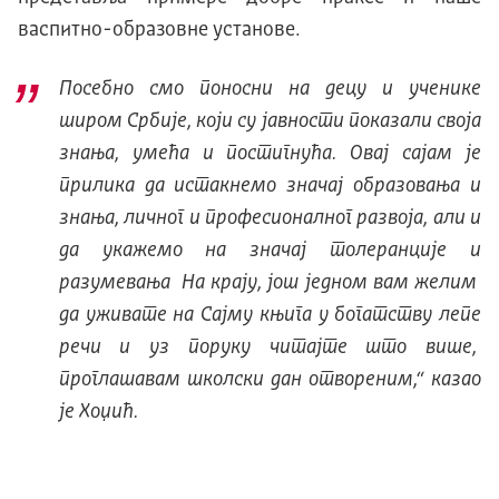
васпитно-образовне установе.
Посебно смо поносни на децу и ученике
широм Србије, који су јавности показали своја
знања, умећа и постигнућа. Овај сајам је
прилика да истакнемо значај образовања и
знања, личног и професионалног развоја, али и
да укажемо на значај толеранције и
разумевања На крају, још једном вам желим
да уживате на Сајму књига у богатству лепе
речи и уз поруку читајте што више,
проглашавам школски дан отвореним,“ казао
је Хоџић.