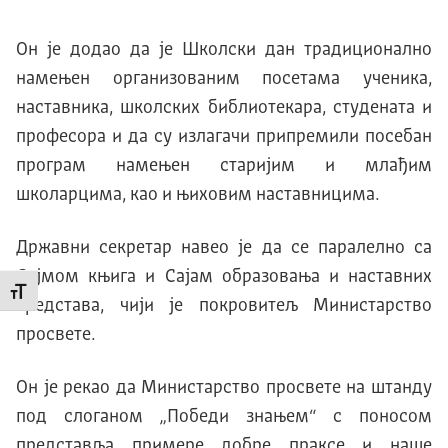
Он је додао да је Школски дан традиционално
намењен организованим посетама ученика,
наставника, школских библиотекара, студената и
професора и да су излагачи припремили посебан
програм намењен старијим и млађим
школарцима, као и њиховим наставницима.
Државни секретар навео је да се паралелно са
Сајмом књига и Сајам образовања и наставних
Промени величину слова
средстава, чији је покровитељ Министарство
просвете.
Он је рекао да Министарство просвете на штанду
под слоганом „Победи знањем“ с поносом
представља примере добре праксе и наше