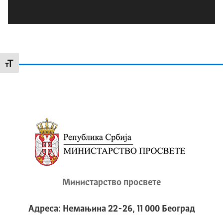
Промени величину слова
Министарство просвете
Адреса: Немањина 22-26, 11 000 Београд