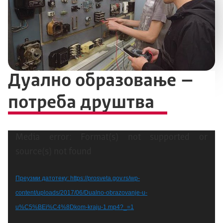
Дуално образовање –
потреба друштва
Прегледач
Media error: Format(s) not supported or
видео
source(s) not found
записа
Преузми датотеку: https://prosveta.gov.rs/wp-
content/uploads/2017/06/Dualno-obrazovanje-u-
u%C5%BEi%C4%8Dkom-kraju-1.mp4?_=1