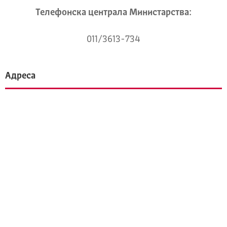
Телeфонска централа Mинистарства:
011/3613-734
Адреса