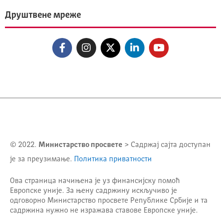
Друштвене мреже
© 2022.
Министарство просвете
> Садржај сајта доступан
је за преузимање.
Политика приватности
Ова страница начињена је уз финансијску помоћ
Европске уније. За њену садржину искључиво је
одговорно
Министарство просвете Републике Србије
и та
садржина нужно не изражава ставове Европске уније.