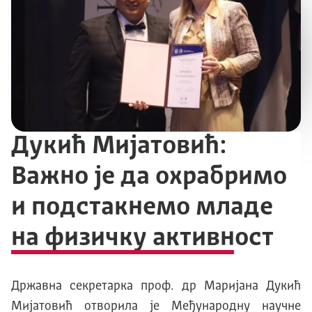
Дукић Мијатовић:
Важно је да охрабримо
и подстакнемо младе
на физичку активност
Државна секретарка проф. др Маријана Дукић
Мијатовић отворила је Међународну научне