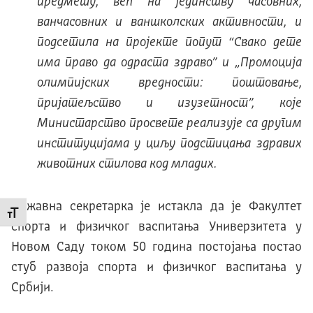
предмету, већ на јединству часовних,
ванчасовних и ваншколских активности, и
подсетила на пројекте попут “Свако дете
има право да одраста здраво” и „Промоција
олимпијских вредности: поштовање,
пријатељство и изузетност”, које
Министарство просвете реализује са другим
институцијама у циљу подстицања здравих
животних стилова код младих.
Државна секретарка је истакла да је Факултет
Промени величину слова
спорта и физичког васпитања Универзитета у
Новом Саду током 50 година постојања постао
стуб развоја спорта и физичког васпитања у
Србији.