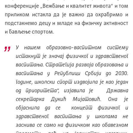
конференције „Вежбање и квалитет живота“ и том
приликом истакла да је важно да охрабримо и
подстакнемо децу и младе на физичку активност
и бављење спортом.
У нашем образовно-васпитном систему
истакнут је значај физичког и здравственог
васпитања. Стратегија развоја образовања и
васпитања у Републици Србији до 2030.
године, школски спорт издвојила је као један
од приоритета“, изјавила је Државна
секретарка Дукић Мијатовић. Она је
објаснила да се концепт физичког и
здравственог васпитања у школама не
заснива се само на физичком као обавезном