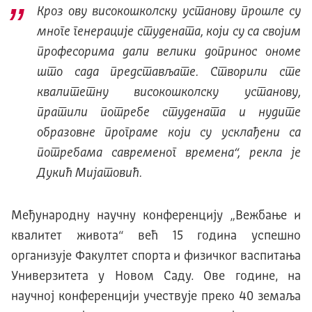
Кроз ову високошколску установу прошле су
многе генерације студената, који су са својим
професорима дали велики допринос ономе
што сада представљате. Створили сте
квалитетну високошколску установу,
пратили потребе студената и нудите
образовне програме који су усклађени са
потребама савременог времена“, рекла је
Дукић Мијатовић.
Међународну научну конференцију „Вежбање и
квалитет живота“ већ 15 година успешно
организује Факултет спорта и физичког васпитања
Универзитета у Новом Саду. Ове године, на
научној конференцији учествује преко 40 земаља