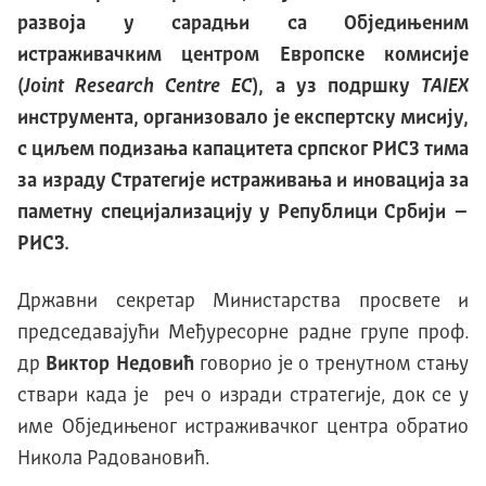
развоја у сарадњи са Обједињеним
истраживачким центром Европске комисије
(
Joint Research Centre EC
), а уз подршку
TAIEX
инструмента, организовало је експертску мисију,
с циљем подизања капацитета српског РИС3 тима
за израду Стратегије истраживања и иновација за
паметну специјализацију у Републици Србији –
РИС3.
Државни секретар Министарства просвете и
председавајући Међуресорне радне групе проф.
др
Виктор Недовић
говорио је о тренутном стању
ствари када је реч о изради стратегије, док се у
име Обједињеног истраживачког центра обратио
Никола Радовановић.