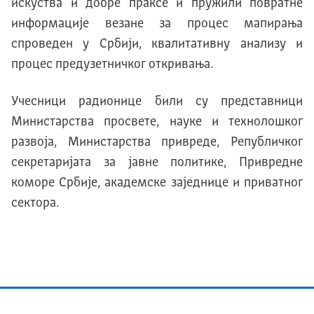
искуства и добре праксе и пружили повратне
информације везане за процес мапирања
спроведен у Србији, квалитативну анализу и
процес предузетничког откривања.
Учесници радионице били су представници
Министарства просвете, науке и технолошког
развоја, Министарства привреде, Републичког
секретаријата за јавне политике, Привредне
коморе Србије, академске заједнице и приватног
сектора.