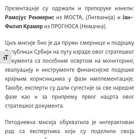
Презентације су одржали и препоруке изнели:
Рамојус Реимерис
из МОСТА, (Литванија) и
Јан-
Филип Крамер
из ПРОГНОСА (Немачка).
Циљ мисије био је да пружи смернице и подршку
Републици Србији на путу израде овог стратешког
Промени величину слова
документа са посебним освртом на мониторинг,
евалуацију и инструменте финансијске подршке
крајњим корисницима у фази имплементације.
Такође, експерти су дали сугестије за све наредне
фазе као и за припрему првог нацрта овог
стратешког документа.
Петодневна мисија обухватила је интерактиван
рад са експертима који су поделили своја