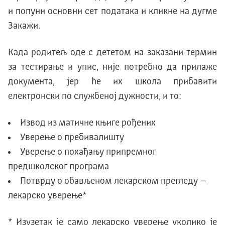
и попуни основни сет података и кликне на дугме
Закажи.
Када родитељ оде с дететом на заказани термин
за тестирање и упис, није потребно да прилаже
документа, јер ће их школа прибавити
електронски по службеној дужности, и то:
Извод из матичне књиге рођених
Уверење о пребивалишту
Уверење о похађању припремног
предшколског програма
Потврду о обављеном лекарском прегледу –
лекарско уверење*
* Изузетак је само лекарско уверење уколико је