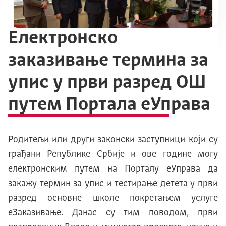
Електронско
заказивање термина за
упис у први разред ОШ
путем Портала еУправа
Родитељи или други законски заступници који су
грађани Републике Србије и ове године могу
електронским путем на Порталу еУправа да
закажу термин за упис и тестирање детета у први
разред основне школе покретањем услуге
еЗаказивање. Данас су тим поводом, први