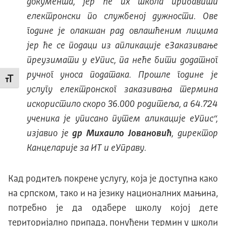
документа, јер ће их школа прибавити
електронски по службеној дужности. Ове
године је олакшан рад овлашћеним лицима
јер ће се подаци из апликације еЗаказивање
преузимати у еУпис, па неће бити додатног
ручног уноса података. Прошле године је
Промени величину слова
услугу електронског заказивања термина
искористило скоро 36.000 родитеља, а 64.724
ученика је уписано путем аликације еУпис“
,
изјавио је
др Михаило Јовановић
, директор
Канцеларије за ИТ и еУправу.
Кад родитељ покрене услугу, која је доступна како
на српском, тако и на језику националних мањина,
потребно је да одабере школу којој дете
територијално припада, понуђени термин у школи