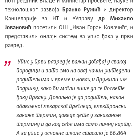
потпресдник Владе и министар просвете, науке и
технолошког развоја
Бранко Ружић
и директор
Канцеларије за ИТ и еУправу
др Михаило
Јовановић
посетили ОШ „Иван Горан Ковачић“, и
представили онлајн систем за упис ђака у први
разред.
Упис у први разред је важан догађај у свакој
породици и зато смо на овај начин уштедели
родитељима и време и новац и пружили им
подршку, како би могли више да се посвете
ђаку прваку. Довољно је да родитељ, након
обављеног лекарског прегледа, електронски
закаже термин, доведе дете у заказаном
термину и да код себе има само личну карту.
А за упис у основне школе стасало је 66.864