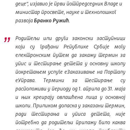
деце
“, изјавио је први потпредседник Владе и
министар просвете, науке и технолошког
развоја
Бранко Ружић
.
Родитељи или други законски заступници
који су грађани Републике Србије могу
електронским путем да закажу термин за
упис и тестирање детета у основну школу
покретањем услуге еЗаказивање на Порталу
еУправа. Термини за тестирање су
расположиви у периоду од 1. априла до 31. маја
и њих креирају овлашћена лица у основној
школи. Приликом доласка у заказани термин,
ради тестирања и уписа детета, није
потребно да родитељи прилажу било каква