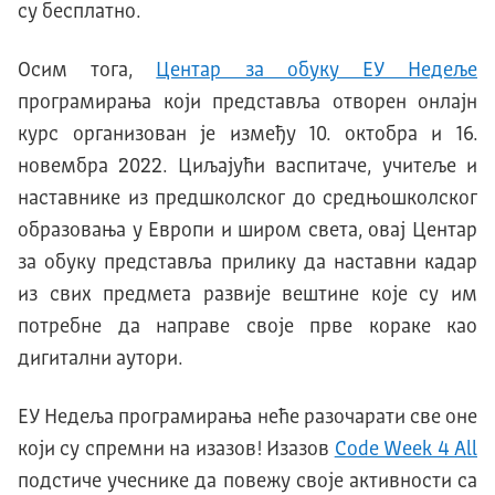
су бесплатно.
Осим тога,
Центар за обуку ЕУ Недеље
програмирања који представља отворен онлајн
курс организован је између 10. октобра и 16.
новембра 2022. Циљајући васпитаче, учитеље и
наставнике из предшколског до средњошколског
образовања у Европи и широм света, овај Центар
за обуку представља прилику да наставни кадар
из свих предмета развије вештине које су им
потребне да направе своје прве кораке као
дигитални аутори.
ЕУ Недеља програмирања неће разочарати све оне
који су спремни на изазов! Изазов
Code Week 4 All
подстиче учеснике да повежу своје активности са