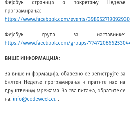
Фејсбук страница о покретању Недеље
програмирања:
https://www.facebook.com/events/398952719092930
Фејсбук група за наставнике:
https://www.facebook.com/groups/77472086625304
ВИШЕ ИНФОРМАЦИЈА:
За више информација, обавезно се региструјте за
билтен Недеље програмирања и пратите нас на
друштвеним мрежама. За сва питања, обратите се
на:
info@codeweek.eu
.