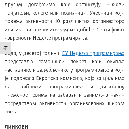
другим догађајима које организују њихови
пријатељи, колеге или познаници. Учесници који
повежу активности 10 различитих организатора
или из три различите земље добиће Сертификат
изврсности Недеље програмирања.
Промени величину слова
Сада, у десетој години,
ЕУ Недеља програмирања
представља самоникли покрет који окупља
наставнике и заљубљенике у програмирање а који
је подржала Европска комисија, која за циљ има
да приближи програмирање и дигиталну
писменост свима на забаван и занимљив начин
посредством активности организованих широм
света.
ЛИНКОВИ