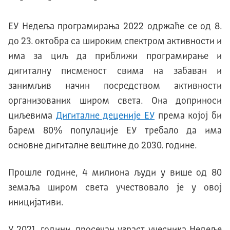
ЕУ Недеља програмирања 2022 одржаће се од 8.
до 23. октобра са широким спектром активности и
има за циљ да приближи програмирање и
дигиталну писменост свима на забаван и
занимљив начин посредством активности
организованих широм света. Она доприноси
циљевима
Дигиталне деценије ЕУ
према којој би
барем 80% популације ЕУ требало да има
основне дигиталне вештине до 2030. године.
Прошле године, 4 милиона људи у више од 80
земаља широм света учествовало је у овој
иницијативи.
У 2021. години, просечан узраст учесника Недеље