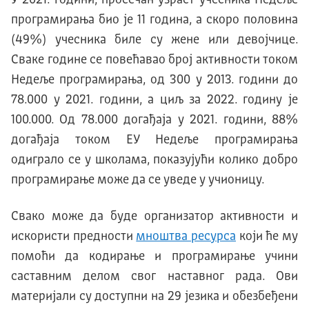
програмирања био је 11 година, а скоро половина
(49%) учесника биле су жене или девојчице.
Сваке године се повећавао број активности током
Недеље програмирања, од 300 у 2013. години до
78.000 у 2021. години, а циљ за 2022. годину је
100.000. Од 78.000 догађаја у 2021. години, 88%
догађаја током ЕУ Недеље програмирања
одиграло се у школама, показујући колико добро
програмирање може да се уведе у учионицу.
Свако може да буде организатор активности и
искористи предности
мноштва ресурса
који ће му
помоћи да кодирање и програмирање учини
саставним делом свог наставног рада. Ови
материјали су доступни на 29 језика и обезбеђени