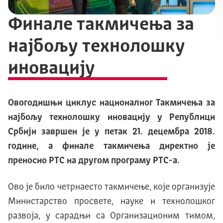
Финале такмичења за
најбољу технолошку
иновацију
Овогодишњи циклус националног Такмичења за
најбољу технолошку иновацију у Републици
Србији завршен је у петак 21. децембра 2018.
године, а финале такмичења директно је
преносио РТС на другом програму РТС-а.
Ово је било четрнаесто такмичење, које организује
Министарство просвете, науке и технолошког
развоја, у сарадњи са Организационим тимом,