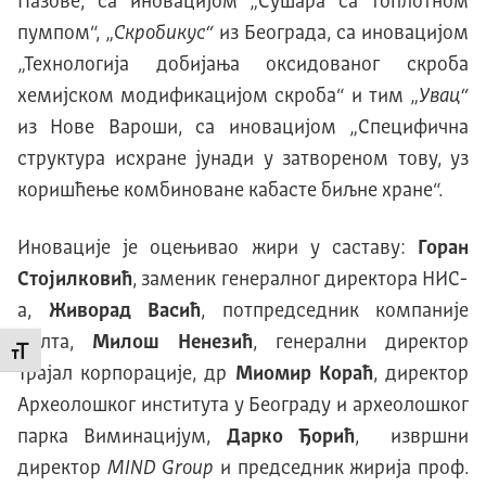
Пазове, са иновацијом „Сушара са топлотном
пумпом“, „
С
кробикус
“
из Београда, са иновацијом
„Технологија добијања оксидованог скроба
хемијском модификацијом скроба“ и тим „
Увац
“
из Нове Вароши, са иновацијом „Специфична
структура исхране јунади у затвореном тову, уз
коришћење комбиноване кабасте биљне хране“.
Иновације је оцењивао жири у саставу:
Горан
Стојилковић
, заменик генералног директора НИС-
а,
Живорад Васић
, потпредседник компаније
Делта,
Милош Ненезић
, генерални директор
Промени величину слова
Трајал корпорације, др
Миомир Кораћ
, директор
Археолошког института у Београду и археолошког
парка Виминацијум,
Дарко Ђорић
, извршни
директор
MIND Group
и председник жирија проф.