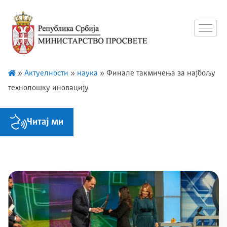
»
Актуелности
»
наука
»
Финале такмичења за најбољу
технолошку иновацију
Читај ми