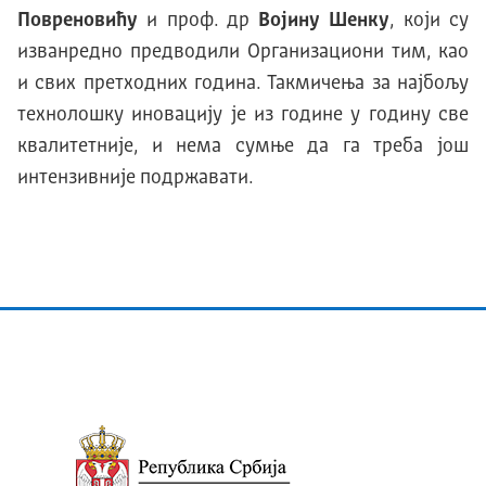
Повреновићу
и проф. др
Војину Шенку
, који су
изванредно предводили Организациони тим, као
и свих претходних година. Такмичења за најбољу
технолошку иновацију је из године у годину све
квалитетније, и нема сумње да га треба још
интензивније подржавати.