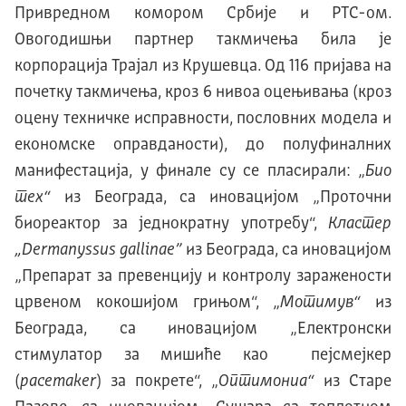
Привредном комором Србије и РТС-ом.
Овогодишњи партнер такмичења била је
корпорација Трајал из Крушевца. Од 116 пријава на
почетку такмичења, кроз 6 нивоа оцењивања (кроз
оцену техничке исправности, пословних модела и
економске оправданости), до полуфиналних
манифестација, у финале су се пласирали: „
Био
тех
“
из Београда, са иновацијом „Проточни
биореактор за једнократну употребу“,
Кластер
„Dermanyssus gallinae”
из Београда, са иновацијом
„Препарат за превенцију и контролу заражености
црвеном кокошиjом грињом“, „
М
отимув
“
из
Београда, са иновацијом „Електронски
стимулатор за мишиће као пејсмејкер
(
pacemaker
) за покрете“, „
О
птимониа
“
из Старе