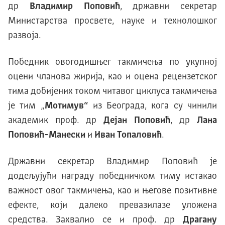
др
Владимир Поповић
, државни секретар
Министарства просвете, науке и технолошког
развоја.
Победник овогодишњег такмичења по укупној
оцени чланова жирија, као и оцена рецензетског
тима добијених током читавог циклуса такмичења
је тим „
Мотиму
в
“
из Београда, кога су чинили
академик проф. др
Дејан Поповић
, др
Лана
Поповић-Манески
и
Иван Топаловић
.
Државни секретар Владимир Поповић је
додељујући награду победничком тиму истакао
важност овог такмичења, као и његове позитивне
ефекте, који далеко превазилазе уложена
средства. Захвалио се и проф. др
Драгану