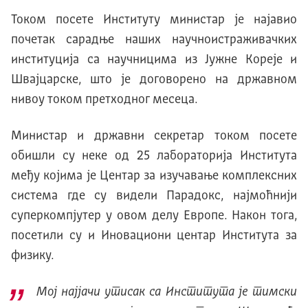
Током посете Институту министар је најавио
почетак сарадње наших научноистраживачких
институција са научницима из Јужне Кореје и
Швајцарске, што је договорено на државном
нивоу током претходног месеца.
Министар и државни секретар током посете
обишли су неке од 25 лабораторија Института
међу којима је Центар за изучавање комплексних
система где су видели Парадокс, најмоћнији
суперкомпјутер у овом делу Европе. Након тога,
посетили су и Иновациони центар Института за
физику.
Мој најјачи утисак са Института је тимски