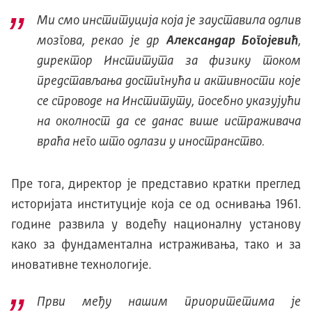
Ми смо институција која је зауставила одлив
мозгова, рекао је др
Александар Богојевић
,
директор Института за физику током
представљања достигнућа и активности које
се спроводе на Институту, посебно указујући
на околност да се данас више истраживача
враћа него што одлази у иностранство.
Пре тога, директор је представио кратки преглед
историјата институције која се од оснивања 1961.
године развила у водећу националну установу
како за фундаментална истраживања, тако и за
иновативне технологије.
Први међу нашим приоритетима је