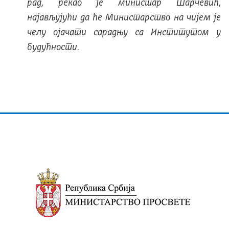
рад, рекао је министар Шарчевић,
најављујући да ће Министарство на чијем је
челу ојачати сарадњу са Институтом у
будућности.