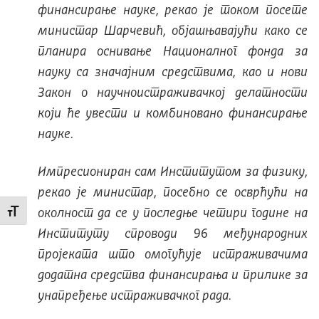
финансирање науке, рекао је током посете
министар Шарчевић, објашњавајући како се
планира оснивање Националног фонда за
науку са значајним средствима, као и нови
Закон о научноистраживачкој делатности
који ће увести и комбиновано финансирање
науке.
Импресиониран сам Институтом за физику,
рекао је министар, посебно се осврћући на
околност да се у последње четири године на
Промени величину слова
Институту спроводи 96 међународних
пројеката што омогућује истраживачима
додатна средства финансирања и прилике за
унапређење истраживачког рада.