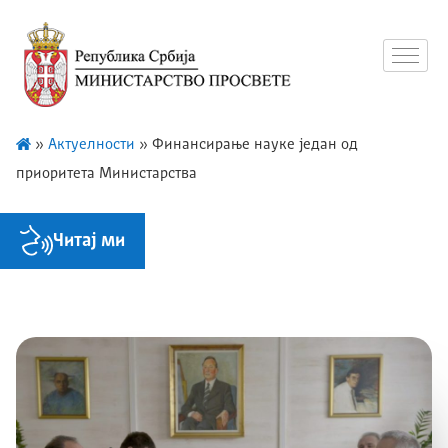
»
Актуелности
»
Финансирање науке један од
приоритета Министарства
Читај ми