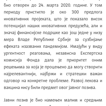
био отворен до 24. марта 2020. године. У том
периоду пристигло је око 300 предлога
иновативних пројеката, што је показало висок
потенцијал наших иновативних предузећа, али и
значај финансијске подршке као још једне у низу
мера Владе Републике Србије за сузбијање
ефеката изазваних пандемијом. Имајући у виду
ургентност реаговања, независна Експертска
комисија Фонда дала је приоритет оним
решењима за која је процењено да могу створити
најрелевантнији, најбржи и стратешки важан
одговор на конкретне проблеме. Развој лекова и
вакцина нису били предмет овог јавног позива.
Јавни позив је био намењен малим и средњим