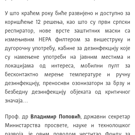
У што краћем року биће развијено и доступно за
коришћење 12 решења, као што су први српски
респиратор, нове врсте заштитних маски са
измењивим HEPA филтером за вишеструку и
дугорочну употребу, кабине за дезинфекцију које
су намењене употреби на јавним местима и
локацијама од интереса, мобилни пулт за
бесконтактно мерење температуре и ручну
дезинфекцију, преносиви озонизатори за брзу и
безбедну дезинфекцију објеката од критичног
значаја…
Проф. др
Владимир Поповић
, државни секретар
Министарства просвете, науке и технолошког
развоја, је овим поводом честитао Фонду за