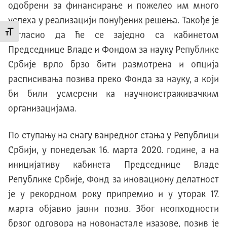
одобрени за финансирање и пожелео им много
успеха у реализацији понуђених решења. Такође је
Промени величину слова
нагласио да ће се заједно са кабинетом
Председнице Владе и Фондом за науку Републике
Србије врло брзо бити размотрена и опција
расписивања позива преко Фонда за науку, а који
би били усмерени ка научноистраживачким
организацијама.
По ступању на снагу ванредног стања у Републици
Србији, у понедељак 16. марта 2020. године, а на
иницијативу кабинета Председнице Владе
Републике Србије, Фонд за иновациону делатност
је у рекордном року припремио и у уторак 17.
марта објавио јавни позив. Због неопходности
брзог одговора на новонастале изазове, позив је