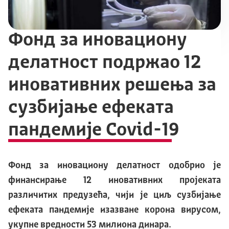
Фонд за иновациону
делатност подржао 12
иновативних решења за
сузбијање ефеката
пандемије Covid-19
Фонд за иновациону делатност одобрио је
финансирање 12 иновативних пројеката
различитих предузећа, чији је циљ сузбијање
ефеката пандемије изазване корона вирусом,
укупне вредности 53 милиона динара.