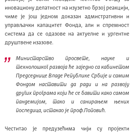
иновациону делатност на изузетно брзој реакцији,
чиме је још једном доказан адмистративни и
управљачки капацитет Фонда, али и спремност
система да се одазове на актуелне и ургентне
друштвене изазове.
Министарство просвете, науке и
технолошког развоја ће заједно са кабинетом
Председнице Владе Републике Србије и самим
Фондом наставити да ради и на развоју
других програма који ће се бавити како самом
пандемијом, тако и санирањем њених
последица, истакао је проф.Поповић.
Честитао је предузећима чији су пројекти