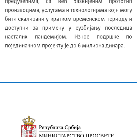
предузећима, са већ развијеним прототип
производима, услугама и технологијама који могу
бити скалирани у кратком временском периоду и
доступни за примену у сузбијању последица
насталих пандемијом. Износ подршке по
појединачном пројекту је до 6 милиона динара.