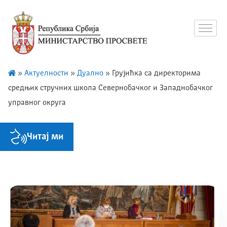
»
Актуелности
»
Дуално
»
Грујићка са директорима
средњих стручних школа Севернобачког и Западнобачког
управног округа
Читај ми