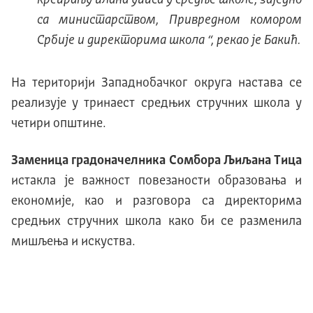
креирању плана уписа у средње школе, заједно
са министарством, Привредном комором
Србије и директорима школа
“, рекао је Бакић.
На територији Западнобачког округа настава се
реализује у тринаест средњих стручних школа у
четири општине.
Заменица градоначелника Сомбора Љиљана Тица
истакла је важност повезаности образовања и
економије, као и разговора са директорима
средњих стручних школа како би се разменила
мишљења и искуства.