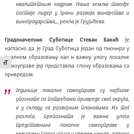
квалитетним кадром. Наша земља такође
постаје лидер у грани развоја винарства и
виноградарства
„, рекла је Грујићева.
Градоначел
ник
Суботице Стеван Бакић
је
нагласио да је Град Суботица један од пионира у
дуалном образовању као и важну улогу локалне
Промени величину слова
самоуправе јер представља спону образовања са
привредом.
Јединице локалне самоуправе су најбоље
упознате са потребама привреде свог округа,
а у складу са развојним плановима. Из тог
разлога, препозната је важна улога
представника локалне самоуправе у