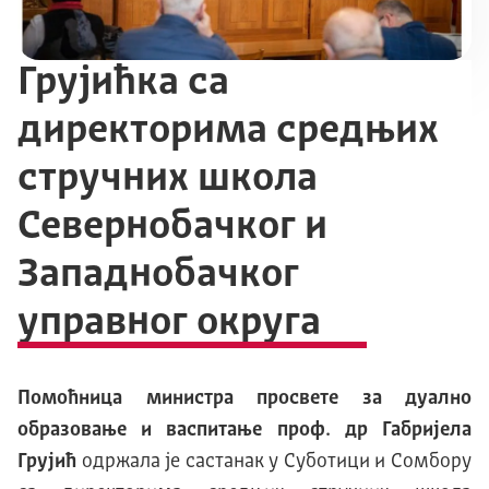
Грујићка са
директорима средњих
стручних школа
Севернобачког и
Западнобачког
управног округа
Помоћница министра просвете за дуално
образовање и васпитање проф. др Габријела
Грујић
одржала је састанак у Суботици и Сомбору