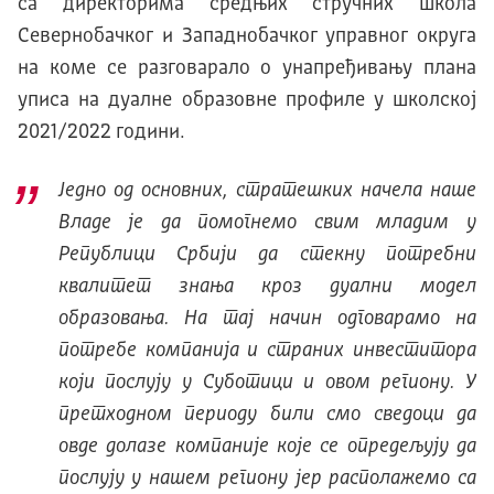
са директорима средњих стручних школа
Севернобачког и Западнобачког управног округа
на коме се разговарало о унапређивању плана
уписа на дуалне образовне профиле у школској
2021/2022 години.
Једно од основних, стратешких начела наше
Владе је да помогнемо свим младим у
Републици Србији да стекну потребни
квалитет знања кроз дуални модел
образовања. На тај начин одговарамо на
потребе компанија и страних инвеститора
који послују у Суботици и овом региону. У
претходном периоду били смо сведоци да
овде долазе компаније које се опредељују да
послују у нашем региону јер располажемо са