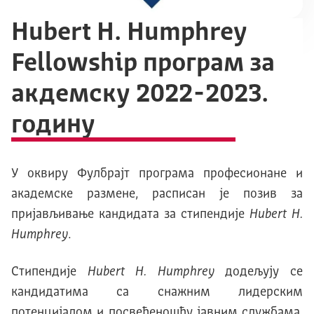
Hubert H. Humphrey
Fellowship програм за
акдемску 2022-2023.
годину
У оквиру Фулбрајт програма професионане и
академске размене, расписан је позив за
пријављивање кандидата за стипендијe
Hubert H.
Humphrey
.
Стипендије
Hubert H. Humphrey
додељују се
кандидатима са снажним лидерским
потенцијалом и посвећеношћу јавним службама.