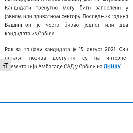
Кандидати тренутно могу бити запослени у
јавном или приватном сектору. Последњих година
Вашингтон је често бирао једног или два
кандидата из Србије.
Рок за пријаву кандидата је 15. август 2021. Сви
детаљи позива доступни су на интернет
презентацији Амбасаде САД у Србији на
ЛИНКУ
.
Промени величину слова