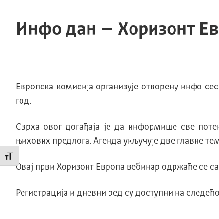
Инфо дан – Хоризонт Е
Европска комисија организује отворену инфо сеси
год.
Сврха овог догађаја је да информише све поте
њихових предлога. Агенда укључује две главне те
Промени величину слова
Овај први Хоризонт Европа вебинар одржаће се с
Регистрација и дневни ред су доступни на следећ