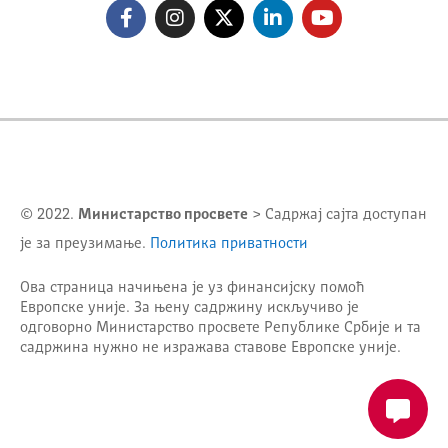
© 2022.
Министарство просвете
> Садржај сајта доступан
је за преузимање.
Политика приватности
Ова страница начињена је уз финансијску помоћ
Европске уније. За њену садржину искључиво је
одговорно
Министарство просвете Републике Србије
и та
садржина нужно не изражава ставове Европске уније.