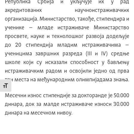
Република Србија и укључује их у рад
акредитованих научноистраживачких
организација. Министарство, такође, стипендира и
ученике – младе истраживаче Министарство
просвете, науке и технолошког развоја додељује
до 20 стипендија младим истраживачима –
ученицима завршних разреда (III и IV) средње
школе који су исказали способност у бављењу
истраживачким радом и освојили једно од прва
три места на међународним олимпијадама знања.
Промени величину слова
Месечни износ стипендије за докторанде је 50.000
динара, док за малде истраживаче износи 30.000
динара на месечном нивоу.