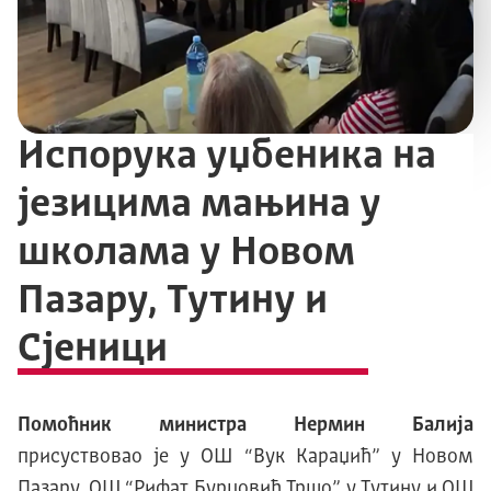
Испорука уџбеника на
језицима мањина у
школама у Новом
Пазару, Тутину и
Сјеници
Помоћник министра Нермин Балија
присуствовао је у ОШ “Вук Караџић” у Новом
Пазару, ОШ “Рифат Бурџoвић Тршо” у Тутину и ОШ