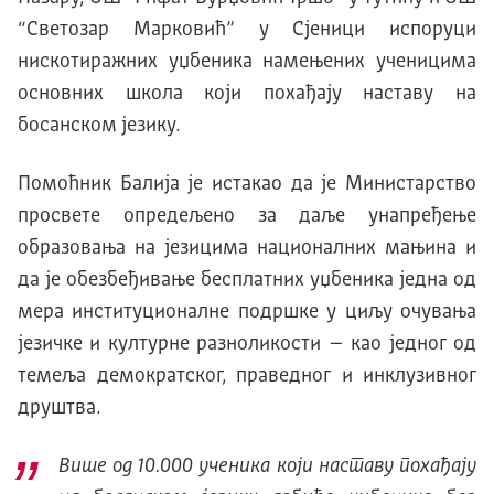
“Светозар Марковић” у Сјеници испоруци
нискотиражних уџбеника намењених ученицима
основних школа који похађају наставу на
босанском језику.
Помоћник Балија је истакао да је Министарство
просвете опредељено за даље унапређење
образовања на језицима националних мањина и
да је обезбеђивање бесплатних уџбеника једна од
мера институционалне подршке у циљу очувања
језичке и културне разноликости – као једног од
темеља демократског, праведног и инклузивног
друштва.
Више од 10.000 ученика који наставу похађају