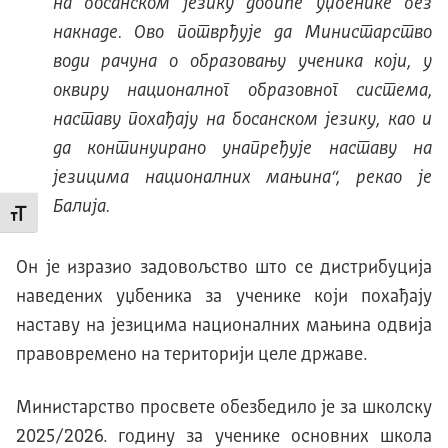
на босанском језику добиће уџбенике без
накнаде. Ово потврђује да Министарство
води рачуна о образовању ученика који, у
оквиру националног образовног система,
наставу похађају на босанском језику, као и
да континуирано унапређује наставу на
језицима националних мањина“, рекао је
Балија.
Промени величину слова
Он је изразио задовољство што се дистрибуција
наведених уџбеника за ученике који похађају
наставу на језицима националних мањина одвија
правовремено на територији целе државе.
Министарство просвете обезбедило је за школску
2025/2026. годину за ученике основних школа