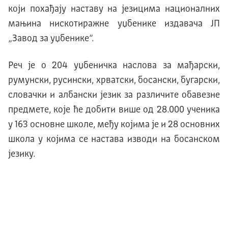
који похађају наставу на језицима националних
мањина нискотиражне уџбенике издавача ЈП
„Завод за уџбенике”.
Реч је о 204 уџбеничка наслова за мађарски,
румунски, русински, хрватски, босански, бугарски,
словачки и албански језик за различите обавезне
предмете, које ће добити више од 28.000 ученика
у 163 основне школе, међу којима је и 28 основних
школа у којима се настава изводи на босанском
језику.