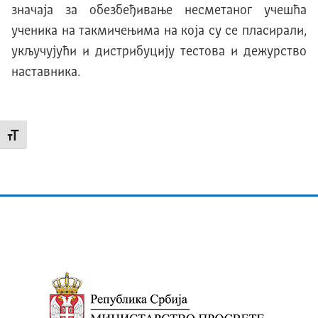
значаја за обезбеђивање несметаног учешћа
ученика на такмичењима на која су се пласирали,
укључујући и дистрибуцију тестова и дежурство
наставника.
Промени величину слова