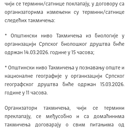
чији се термини/сатнице поклапају, у договору са
организаторима измењени су термини/сатнице
следећих такмичења:
* Општински ниво Такмичења из биологије у
организацији Српског биолошког друштва биће
одржан 14.03.2026. године у 15 часова;
* Општински ниво Такмичења у познавању опште и
националне географије у организацији Српског
географског друштва биће одржан 15.03.2026.
године у 11 часова.
Организатори такмичења, чији се термини
преклапају, се међусобно и са домаћинима
такмичења договарају о свим питањима од