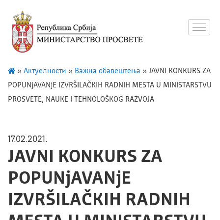
»
Актуелности
»
Важна обавештења
»
JAVNI KONKURS ZA
POPUNjAVANjE IZVRŠILAČKIH RADNIH MESTA U MINISTARSTVU
PROSVETE, NAUKE I TEHNOLOŠKOG RAZVOJA
17.02.2021.
JAVNI KONKURS ZA
POPUNjAVANjE
IZVRŠILAČKIH RADNIH