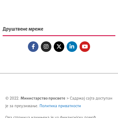
Друштвене мреже
© 2022.
Министарство просвете
> Садржај сајта доступан
је за преузимање.
Политика приватности
Ова страница начињена је уз финансијску помоћ