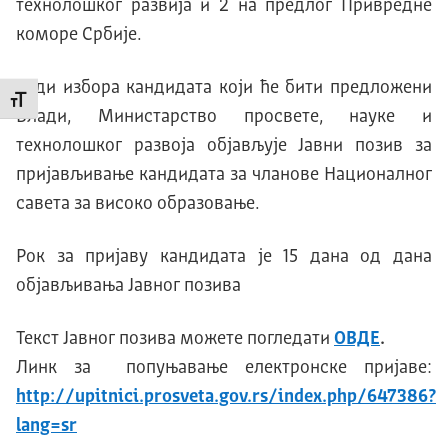
технолошког развија и 2 на предлог Привредне
коморе Србије.
Ради избора кандидата који ће бити предложени
Промени величину слова
Влади, Министарство просвете, науке и
технолошког развоја објављује Јавни позив за
пријављивање кандидата за чланове Националног
савета за високо образовање.
Рок за пријаву кандидата је 15 дана од дана
објављивања Јавног позива
Текст Јавног позива можете погледати
ОВДЕ
.
Линк за попуњавање електронске пријаве:
http://upitnici.prosveta.gov.rs/index.php/647386?
lang=sr